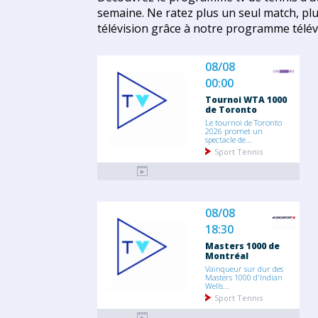
semaine. Ne ratez plus un seul match, plu
télévision grâce à notre programme télév
08/08
00:00
Tournoi WTA 1000
de Toronto
Le tournoi de Toronto
2026 promet un
spectacle de...
Sport Tennis
08/08
18:30
Masters 1000 de
Montréal
Vainqueur sur dur des
Masters 1000 d'Indian
Wells...
Sport Tennis