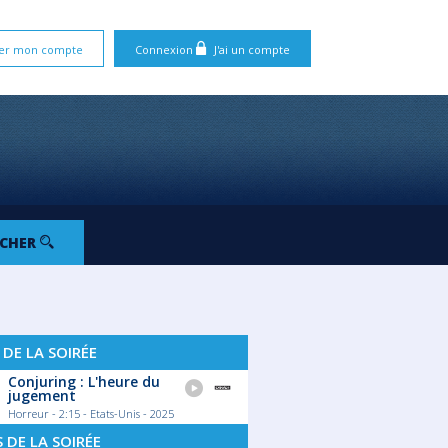
er mon compte
Connexion
J'ai un compte
RCHER
 DE LA SOIRÉE
Conjuring : L'heure du
jugement
Horreur - 2:15 - Etats-Unis - 2025
S DE LA SOIRÉE