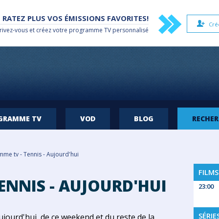
 RATEZ PLUS VOS ÉMISSIONS FAVORITES!
Cré
rivez-vous et créez votre
programme TV
personnalisé
OGRAMME TV
VOD
BLOG
RECHE
me tv - Tennis - Aujourd'hui
FILMS
ENNIS - AUJOURD'HUI
23:00
SÉRIE
jourd'hui, de ce weekend et du reste de la