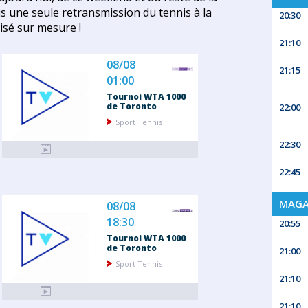
s une seule retransmission du tennis à la
20:30
isé sur mesure !
21:10
08/08
21:15
01:00
Tournoi WTA 1000
de Toronto
22:00
Sport Tennis
22:30
22:45
MAGA
08/08
18:30
20:55
Tournoi WTA 1000
de Toronto
21:00
Sport Tennis
21:10
21:10