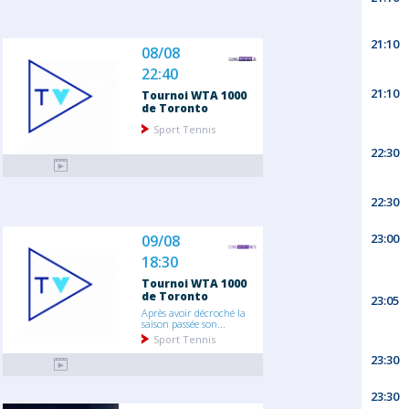
21:10
08/08
22:40
21:10
Tournoi WTA 1000
de Toronto
Sport Tennis
22:30
22:30
23:00
09/08
18:30
Tournoi WTA 1000
de Toronto
23:05
Après avoir décroché la
saison passée son...
Sport Tennis
23:30
23:30