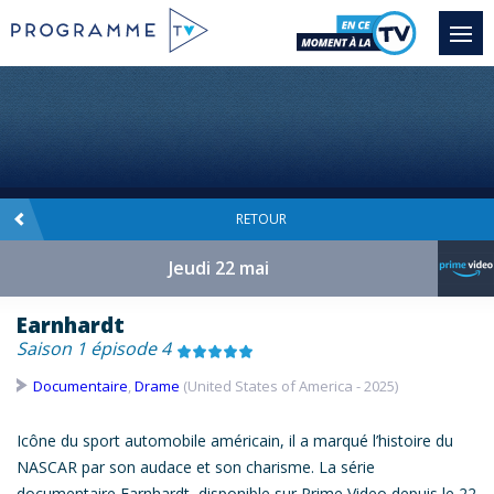
RETOUR
Jeudi 22 mai
Earnhardt
Saison 1 épisode 4
Documentaire
,
Drame
(United States of America - 2025)
Icône du sport automobile américain, il a marqué l’histoire du
NASCAR par son audace et son charisme. La série
documentaire
Earnhardt
, disponible sur Prime Video depuis le 22