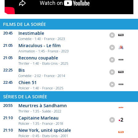
FILMS DE LA SOIRÉE
20:45
Inestimable
Comédie - 1:40 - France - 2023
21:05
Miraculous - Le film
Animation - 1:45 - France - 2023
21:05
Reconnu coupable
Thriller - 1:40 - Etats-Unis - 2025
22:25
Bis
Comédie - 2:02 - France - 2014
22:45
Chien 51
Policier - 1:40 - France - 2025
SÉRIES DE LA SOIRÉE
20:55
Meurtres à Sandhamn
Thriller - 1:35 - Suède - 2022
21:10
Capitaine Marleau
Policier - 1:35 - France - 2018
21:10
New York, unité spéciale
Policier - 0:45 - Etats-Unis - 2001