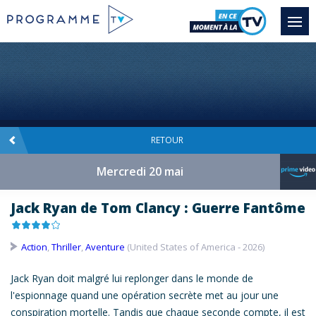
RETOUR
Mercredi 20 mai
Jack Ryan de Tom Clancy : Guerre Fantôme
Action
,
Thriller
,
Aventure
(United States of America - 2026)
Jack
Ryan
doit malgré lui replonger dans le monde de
l'espionnage quand une opération secrète met au jour une
conspiration mortelle. Tandis que chaque seconde compte, il est