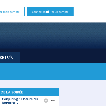
er mon compte
Connexion
J'ai un compte
RCHER
 DE LA SOIRÉE
Conjuring : L'heure du
jugement