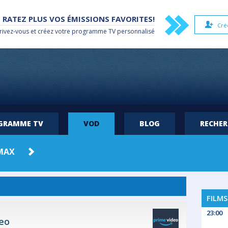
 RATEZ PLUS VOS ÉMISSIONS FAVORITES!
Cré
rivez-vous et créez votre
programme TV
personnalisé
OGRAMME TV
VOD
BLOG
RECHE
MAX
FILMS
23:00
eo