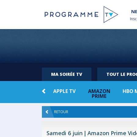
NE
Insc
MA SOIRÉE TV
TOUT LE PR
 +
NETFLIX
APPLE TV
AMAZON
HBO 
PRIME
RETOUR
Samedi 6 juin
Amazon Prime Vid