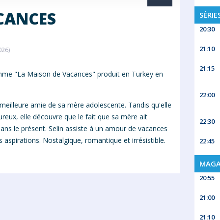
CANCES
SÉRIE
20:30
21:10
026)
21:15
mme "La Maison de Vacances" produit en Turkey en
22:00
a meilleure amie de sa mère adolescente. Tandis qu'elle
ureux, elle découvre que le fait que sa mère ait
22:30
ans le présent. Selin assiste à un amour de
vacances
aspirations. Nostalgique, romantique et irrésistible.
22:45
MAGA
20:55
21:00
21:10