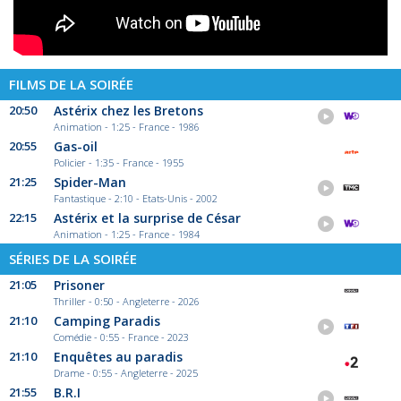
FILMS DE LA SOIRÉE
20:50
Astérix chez les Bretons
Animation - 1:25 - France - 1986
20:55
Gas-oil
Policier - 1:35 - France - 1955
21:25
Spider-Man
Fantastique - 2:10 - Etats-Unis - 2002
22:15
Astérix et la surprise de César
Animation - 1:25 - France - 1984
SÉRIES DE LA SOIRÉE
21:05
Prisoner
Thriller - 0:50 - Angleterre - 2026
21:10
Camping Paradis
Comédie - 0:55 - France - 2023
21:10
Enquêtes au paradis
Drame - 0:55 - Angleterre - 2025
21:55
B.R.I