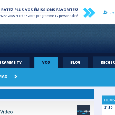
 RATEZ PLUS VOS ÉMISSIONS FAVORITES!
Cré
rivez-vous et créez votre
programme TV
personnalisé
OGRAMME TV
VOD
BLOG
RECHE
MAX
FILMS
21:10
Video