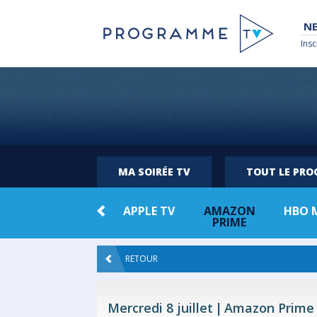
NE
Insc
MA SOIRÉE TV
TOUT LE PR
 +
NETFLIX
APPLE TV
AMAZON
HBO 
PRIME
RETOUR
Mercredi 8 juillet
Amazon Prime 