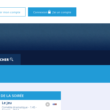
er mon compte
Connexion
J'ai un compte
RCHER
 DE LA SOIRÉE
Le jeu
Comédie dramatique - 1:45 -
France - 2017