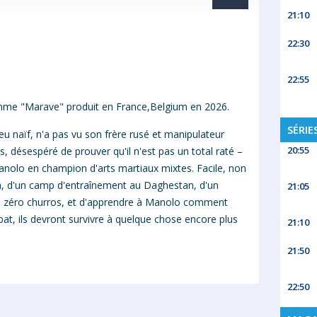
21:10
22:30
22:55
me "Marave" produit en France,Belgium en 2026.
SÉRIE
eu naïf, n'a pas vu son frère rusé et manipulateur
20:55
 désespéré de prouver qu'il n'est pas un total raté –
anolo en champion d'arts martiaux mixtes. Facile, non
ba, d'un camp d'entraînement au Daghestan, d'un
21:05
s, zéro churros, et d'apprendre à Manolo comment
bat, ils devront survivre à quelque chose encore plus
21:10
21:50
22:50