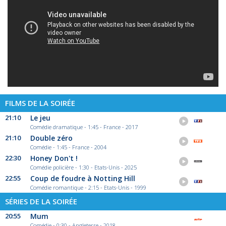
FILMS DE LA SOIRÉE
21:10
Le jeu
Comédie dramatique - 1:45 - France - 2017
21:10
Double zéro
Comédie - 1:45 - France - 2004
22:30
Honey Don't !
Comédie policière - 1:30 - Etats-Unis - 2025
22:55
Coup de foudre à Notting Hill
Comédie romantique - 2:15 - Etats-Unis - 1999
SÉRIES DE LA SOIRÉE
20:55
Mum
Comédie - 0:30 - Angleterre - 2018