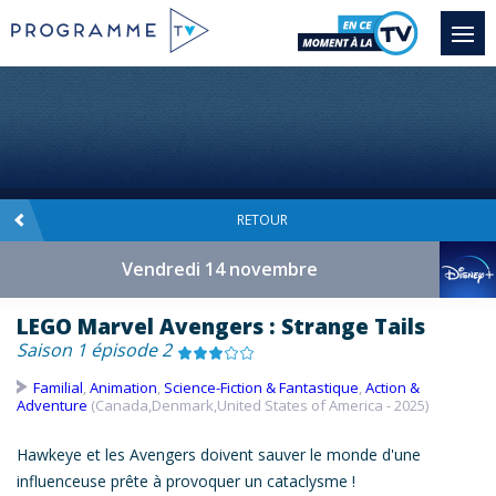
RETOUR
Vendredi 14 novembre
LEGO Marvel Avengers : Strange Tails
Saison 1 épisode 2
Familial
,
Animation
,
Science-Fiction & Fantastique
,
Action &
Adventure
(Canada,Denmark,United States of America - 2025)
Hawkeye et les
Avengers
doivent sauver le monde d'une
influenceuse prête à provoquer un cataclysme !