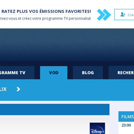
 RATEZ PLUS VOS ÉMISSIONS FAVORITES!
Cré
rivez-vous et créez votre
programme TV
personnalisé
OGRAMME TV
VOD
BLOG
RECHE
LIX
APPLE TV
AMAZON
HBO MAX
PRIME
FILMS
23:00