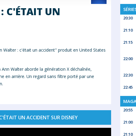
: C'ÉTAIT UN
SÉRIE
20:30
21:10
21:15
alter : c'était un accident" produit en United States
22:00
a
Ann
Walter
aborde la génération X déchaînée,
22:30
e en arrière. Un regard sans filtre porté par une
n.
22:45
MAGA
20:55
C'ÉTAIT UN ACCIDENT SUR DISNEY
21:00
21:10