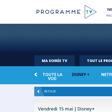
NE
Insc
MA SOIRÉE TV
TOUT LE PR
TOUTE LA
DISNEY +
NETF
VOD
RETOUR
Vendredi 15 mai
Disney+