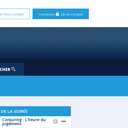
er mon compte
Connexion
J'ai un compte
RCHER
 DE LA SOIRÉE
Conjuring : L'heure du
jugement