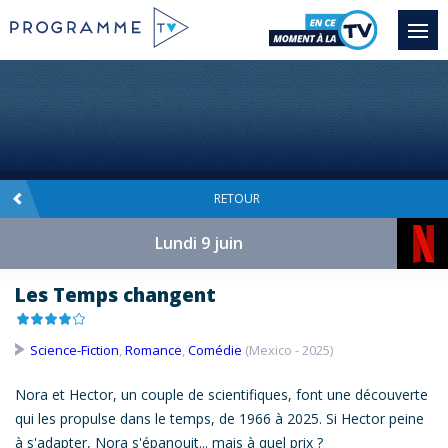
RETOUR
Lundi 9 juin
Les Temps changent
Science-Fiction
,
Romance
,
Comédie
(Mexico - 2025)
Nora et Hector, un couple de scientifiques, font une découverte
qui les propulse dans le
temps
, de 1966 à 2025. Si Hector peine
à s'adapter, Nora s'épanouit... mais à quel prix ?