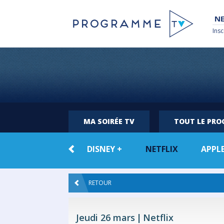
NE
Insc
MA SOIRÉE TV
TOUT LE PR
TOUTE LA
DISNEY +
NETFLIX
APPLE
VOD
RETOUR
Jeudi 26 mars
Netflix