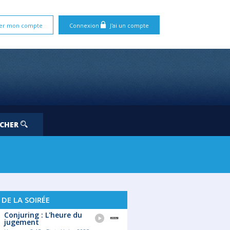
er mon compte
Connexion
J'ai un compte
RCHER
 DE LA SOIRÉE
Conjuring : L'heure du
jugement