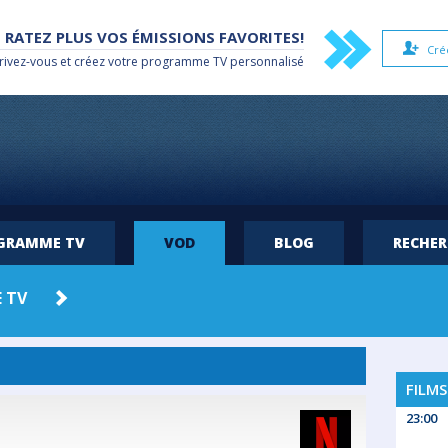
 RATEZ PLUS VOS ÉMISSIONS FAVORITES!
Cré
rivez-vous et créez votre
programme TV
personnalisé
OGRAMME TV
VOD
BLOG
RECHE
 TV
AMAZON
HBO MAX
PRIME
FILMS
23:00