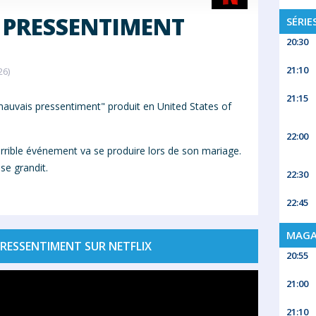
 PRESSENTIMENT
SÉRIE
20:30
21:10
26)
21:15
auvais pressentiment" produit en United States of
22:00
rrible événement va se produire lors de son mariage.
se grandit.
22:30
22:45
MAGA
RESSENTIMENT SUR NETFLIX
20:55
21:00
21:10