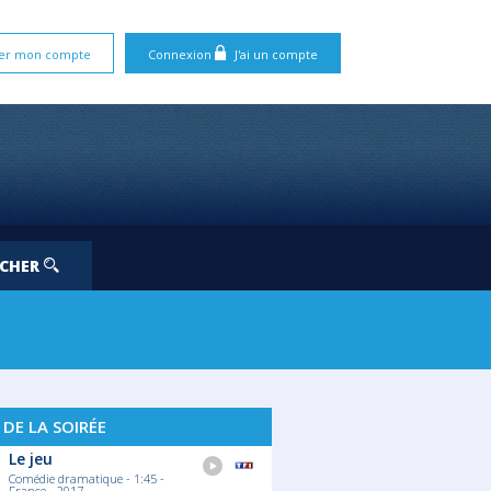
er mon compte
Connexion
J'ai un compte
RCHER
 DE LA SOIRÉE
Le jeu
Comédie dramatique - 1:45 -
France - 2017