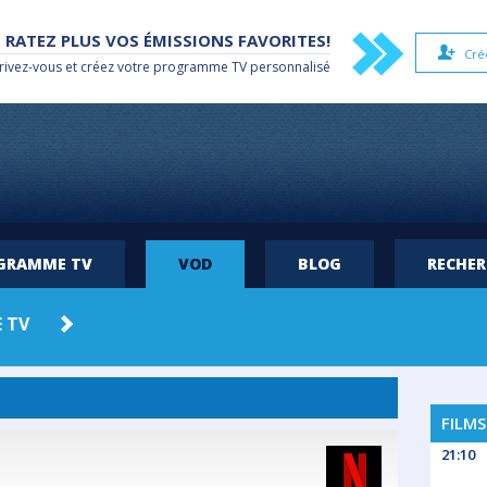
 RATEZ PLUS VOS ÉMISSIONS FAVORITES!
Cré
rivez-vous et créez votre
programme TV
personnalisé
OGRAMME TV
VOD
BLOG
RECHE
 TV
AMAZON
HBO MAX
PRIME
FILMS
21:10