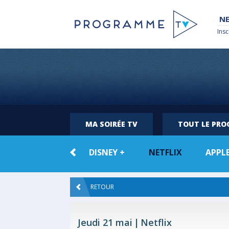
NE
Insc
MA SOIRÉE TV
TOUT LE PR
TOUTE LA
DISNEY +
NETFLIX
APPLE
VOD
RETOUR
Jeudi 21 mai
Netflix