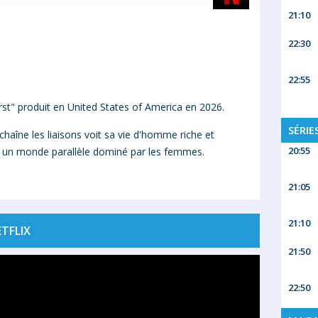
21:10
22:30
22:55
rst" produit en United States of America en 2026.
SÉRIE
haîne les liaisons voit sa vie d'homme riche et
20:55
s un monde parallèle dominé par les femmes.
21:05
21:10
TFLIX
21:50
22:50