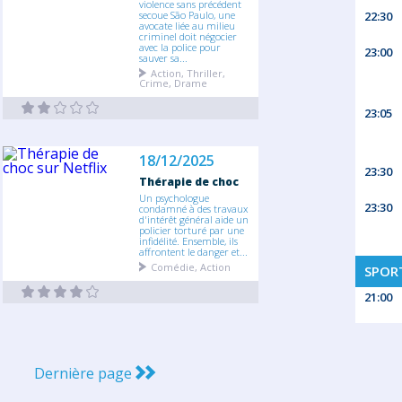
violence sans précédent
secoue São Paulo, une
22:30
avocate liée au milieu
criminel doit négocier
avec la police pour
23:00
sauver sa...
Action, Thriller,
Crime, Drame
23:05
18/12/2025
23:30
Thérapie de choc
Un psychologue
23:30
condamné à des travaux
d'intérêt général aide un
policier torturé par une
infidélité. Ensemble, ils
affrontent le danger et...
Comédie, Action
SPORT
21:00
Dernière page