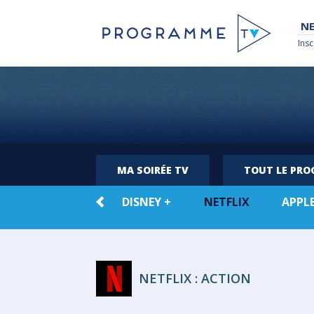
NE
Insc
MA SOIRÉE TV
TOUT LE PR
TOUTE LA
DISNEY +
NETFLIX
APPLE
VOD
NETFLIX : ACTION