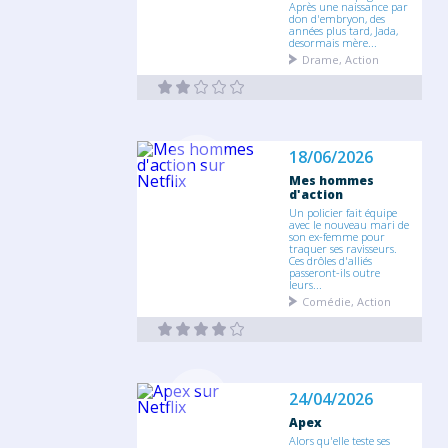
Après une naissance par
don d'embryon, des
années plus tard, Jada,
desormais mère...
Drame, Action
18/06/2026
Mes hommes
d'action
Un policier fait équipe
avec le nouveau mari de
son ex-femme pour
traquer ses ravisseurs.
Ces drôles d'alliés
passeront-ils outre
leurs...
Comédie, Action
24/04/2026
Apex
Alors qu'elle teste ses