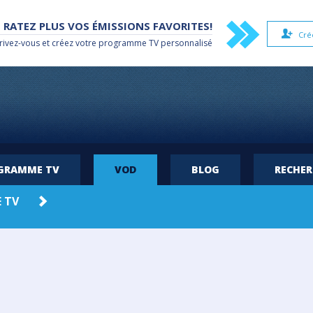
 RATEZ PLUS VOS ÉMISSIONS FAVORITES!
Cré
rivez-vous et créez votre
programme TV
personnalisé
OGRAMME TV
VOD
BLOG
RECHE
 TV
AMAZON
HBO MAX
PRIME