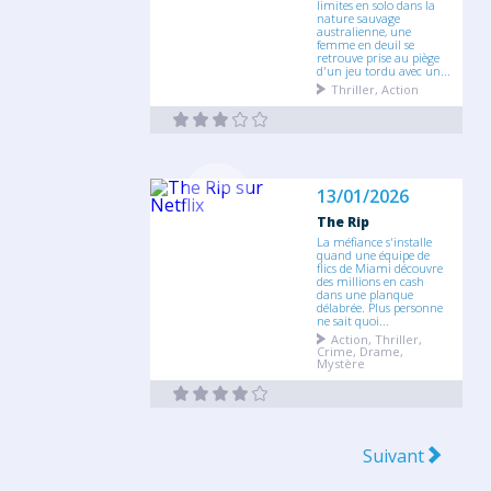
limites en solo dans la
nature sauvage
australienne, une
femme en deuil se
retrouve prise au piège
d'un jeu tordu avec un...
Thriller, Action
13/01/2026
The Rip
La méfiance s'installe
quand une équipe de
flics de Miami découvre
des millions en cash
dans une planque
délabrée. Plus personne
ne sait quoi...
Action, Thriller,
Crime, Drame,
Mystère
Suivant