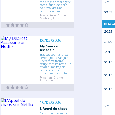
22:30
son projet de mariage se
complique quand elle
doit résoudre une
périlleuse affaire...
22:45
Aventure, Crime,
Mystère, Action
MAGA
20:55
06/05/2026
21:00
My Dearest
Assassin
21:10
Traquée pour la rareté
de son groupe sanguin,
une femme trouve
21:10
refuge dans les bras d'un
assassin impitoyable,
dont elle tombe
amoureuse. Ensemble,...
21:10
Action, Drame,
Romance
21:10
10/02/2026
22:30
L'Appel du chaos
Alors qu'une vague de