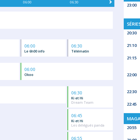
06:00
06:30
23:00
SÉRIE
20:30
21:10
06:00
06:30
Le 6h00 info
Télématin
21:15
06:00
22:00
Okoo
22:30
06:30
Ki et Hi
Dream Team
22:45
06:45
MAGA
Ki et Hi
Les délégués panda
20:55
06:55