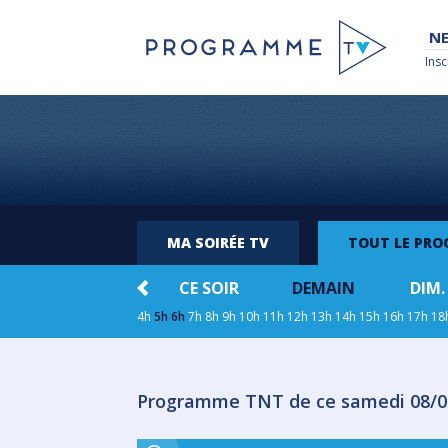
NE
Insc
MA SOIRÉE TV
TOUT LE PR
HIER
CE SOIR
DEMAIN
DIM.
4h
5h
6h
7h
8h
9h
10h
11h
12h
13h
14h
15h
16h
17h
18
Programme TNT de ce samedi 08/0