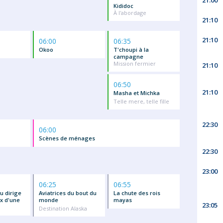
21:00
Kididoc
À l'abordage
21:10
21:10
06:00
06:35
Okoo
T'choupi à la
campagne
Mission fermier
21:10
06:50
21:10
Masha et Michka
Telle mere, telle fille
22:30
06:00
Scènes de ménages
22:30
23:00
06:25
06:55
lu dirige
Aviatrices du bout du
La chute des rois
x d'une
monde
mayas
23:05
Destination Alaska