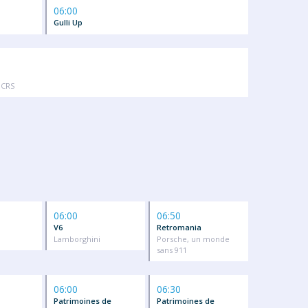
06:00
Gulli Up
 CRS
06:00
06:50
V6
Retromania
Lamborghini
Porsche, un monde
sans 911
06:00
06:30
Patrimoines de
Patrimoines de