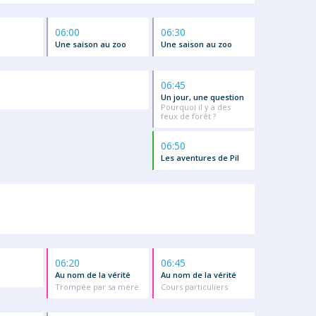
06:00
06:30
Une saison au zoo
Une saison au zoo
06:45
Un jour, une question
Pourquoi il y a des
feux de forêt ?
06:50
Les aventures de Pil
06:20
06:45
Au nom de la vérité
Au nom de la vérité
Trompée par sa mère
Cours particuliers