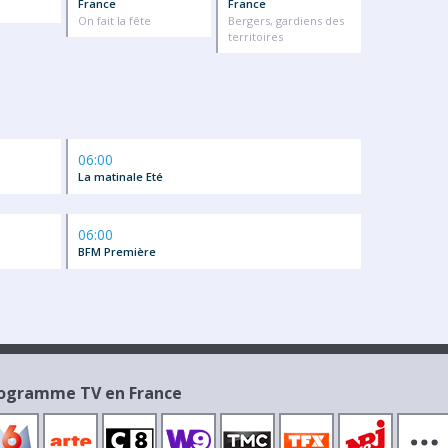
France
France
On fait la fête
Bergers, gardiens des
territoires
06:00
La matinale Eté
06:00
BFM Première
Programme TV en France