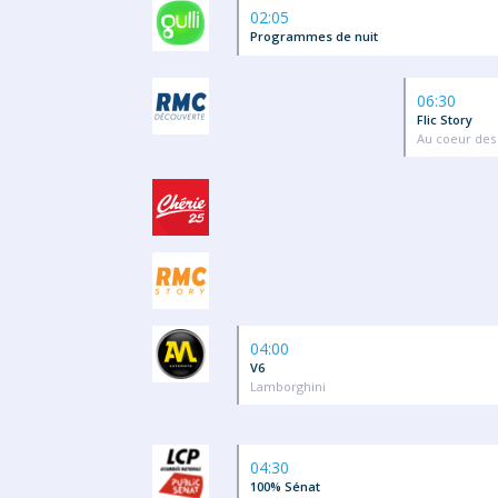
02:05
Programmes de nuit
06:30
Flic Story
Au coeur des
04:00
V6
Lamborghini
04:30
100% Sénat