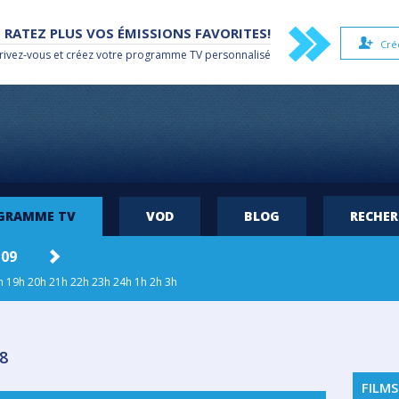
 RATEZ PLUS VOS ÉMISSIONS FAVORITES!
Cré
rivez-vous et créez votre
programme TV
personnalisé
OGRAMME TV
VOD
BLOG
RECHE
 09
LUN. 10
MAR. 11
MER. 12
JEU
h
19h
20h
21h
22h
23h
24h
1h
2h
3h
8
FILMS