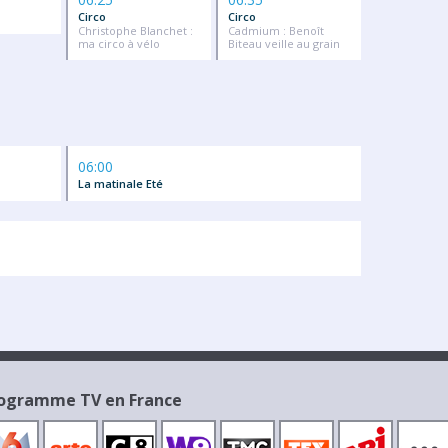
Circo
Circo
Christophe Blanchet :
Cadmium : Benoît
ma circo à vélo
Biteau veille au grain
06:00
La matinale Eté
Programme TV en France