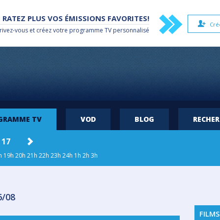
 RATEZ PLUS VOS ÉMISSIONS FAVORITES!
Cré
rivez-vous et créez votre
programme TV
personnalisé
OGRAMME TV
VOD
BLOG
RECHE
 17
MAR. 18
MER. 19
JEU. 20
VEN
h
19h
20h
21h
22h
23h
24h
1h
2h
3h
6/08
FILMS