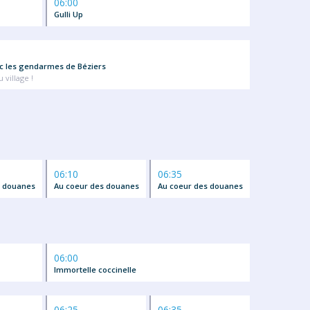
06:00
Gulli Up
ec les gendarmes de Béziers
u village !
06:10
06:35
s douanes
Au coeur des douanes
Au coeur des douanes
06:00
Immortelle coccinelle
06:25
06:35