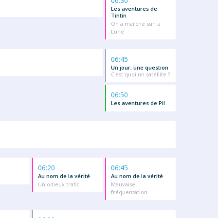
06:30
Les aventures de
Tintin
On a marché sur la
Lune
06:45
Un jour, une question
C'est quoi un satellite ?
06:50
Les aventures de Pil
06:20
06:45
Au nom de la vérité
Au nom de la vérité
Un odieux trafic
Mauvaise
fréquentation