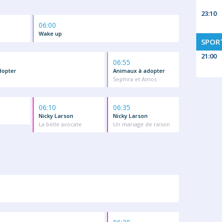
23:10
06:00
Wake up
SPORT
21:00
06:55
dopter
Animaux à adopter
Sephira et Amos
06:10
06:35
Nicky Larson
Nicky Larson
La belle avocate
Un mariage de raison