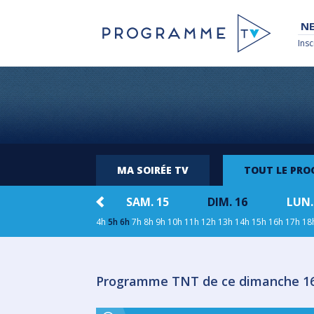
NE
Insc
MA SOIRÉE TV
TOUT LE PR
3
VEN. 14
SAM. 15
DIM. 16
LUN.
4h
5h
6h
7h
8h
9h
10h
11h
12h
13h
14h
15h
16h
17h
18
Programme TNT de ce dimanche 1