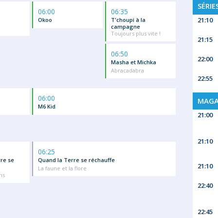
SÉRIE
06:00
06:35
21:10
Okoo
T'choupi à la
campagne
Toujours plus vite !
21:15
06:50
22:00
Masha et Michka
Abracadabra
22:55
06:00
MAGA
M6 Kid
21:00
21:10
06:25
re se
Quand la Terre se réchauffe
21:10
La faune et la flore
ns
22:40
22:45