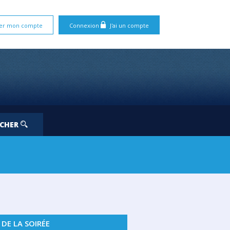
er mon compte
Connexion
J'ai un compte
RCHER
. 21
 DE LA SOIRÉE