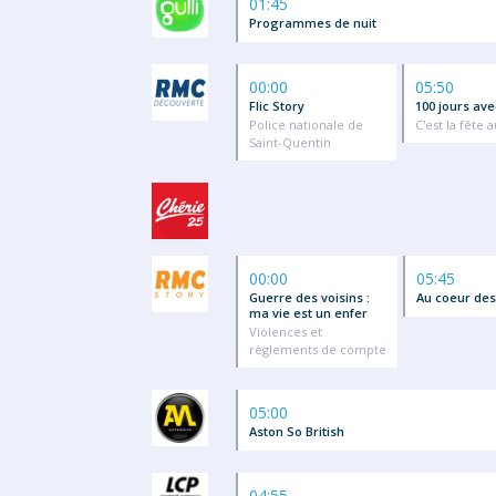
01:45
Programmes de nuit
00:00
05:50
Flic Story
100 jours av
Police nationale de
C'est la fête a
Saint-Quentin
00:00
05:45
Guerre des voisins :
Au coeur de
ma vie est un enfer
Violences et
règlements de compte
05:00
Aston So British
04:55