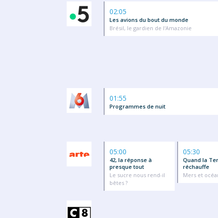
02:05
Les avions du bout du monde
Brésil, le gardien de l'Amazonie
01:55
Programmes de nuit
05:00
05:30
42, la réponse à
Quand la Ter
presque tout
réchauffe
Le sucre nous rend-il
Mers et océa
bêtes ?