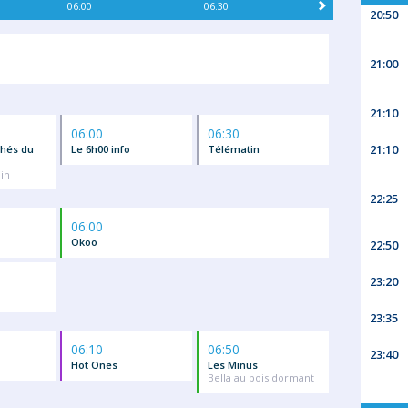
06:00
06:30
20:50
21:00
21:10
06:00
06:30
21:10
chés du
Le 6h00 info
Télématin
lin
22:25
06:00
Okoo
22:50
23:20
23:35
06:10
06:50
23:40
Hot Ones
Les Minus
Bella au bois dormant