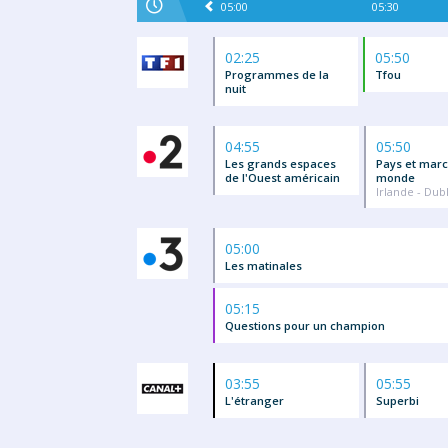
05:00
05:30
02:25
05:50
Programmes de la
Tfou
nuit
04:55
05:50
Les grands espaces
Pays et mar
de l'Ouest américain
monde
Irlande - Dub
05:00
Les matinales
05:15
Questions pour un champion
03:55
05:55
L'étranger
Superbi