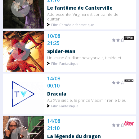
Le fantôme de Canterville
Adolescente, Virginia est contrainte de
quitter...
Film Comédie fantastique
10/08
21:25
Spider-Man
Un jeune étudiant new-yorkais, timide et...
Film Fantastique
14/08
00:10
Dracula
Au XVe siècle, le prince Vladimir renie Dieu...
Film Fantastique
14/08
21:10
La légende du dragon