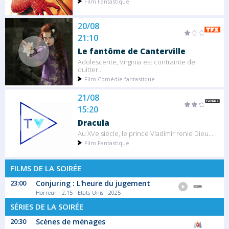
Film Fantastique
20/08
21:10
Le fantôme de Canterville
Adolescente, Virginia est contrainte de
quitter...
Film Comédie fantastique
21/08
15:20
Dracula
Au XVe siècle, le prince Vladimir renie Dieu...
Film Fantastique
FILMS DE LA SOIRÉE
23:00
Conjuring : L'heure du jugement
Horreur - 2:15 - Etats-Unis - 2025
SÉRIES DE LA SOIRÉE
20:30
Scènes de ménages