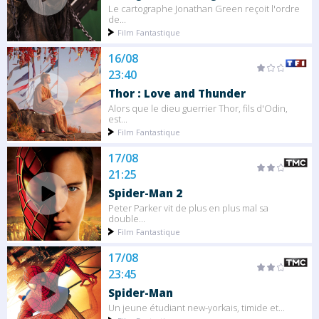
Le cartographe Jonathan Green reçoit l'ordre
de...
Film Fantastique
16/08
23:40
Thor : Love and Thunder
Alors que le dieu guerrier Thor, fils d'Odin,
est...
Film Fantastique
17/08
21:25
Spider-Man 2
Peter Parker vit de plus en plus mal sa
double...
Film Fantastique
17/08
23:45
Spider-Man
Un jeune étudiant new-yorkais, timide et...