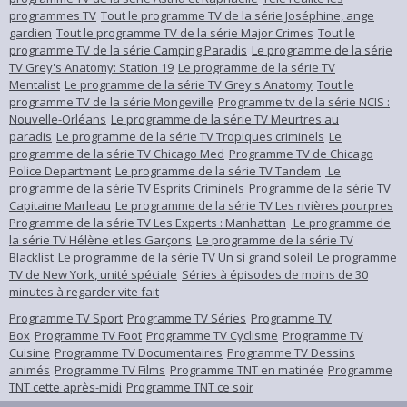
programmes TV
Tout le programme TV de la série Joséphine, ange
gardien
Tout le programme TV de la série Major Crimes
Tout le
programme TV de la série Camping Paradis
Le programme de la série
TV Grey's Anatomy: Station 19
Le programme de la série TV
Mentalist
Le programme de la série TV Grey's Anatomy
Tout le
programme TV de la série Mongeville
Programme tv de la série NCIS :
Nouvelle-Orléans
Le programme de la série TV Meurtres au
paradis
Le programme de la série TV Tropiques criminels
Le
programme de la série TV Chicago Med
Programme TV de Chicago
Police Department
Le programme de la série TV Tandem
Le
programme de la série TV Esprits Criminels
Programme de la série TV
Capitaine Marleau
Le programme de la série TV Les rivières pourpres
Programme de la série TV Les Experts : Manhattan
Le programme de
la série TV Hélène et les Garçons
Le programme de la série TV
Blacklist
Le programme de la série TV Un si grand soleil
Le programme
TV de New York, unité spéciale
Séries à épisodes de moins de 30
minutes à regarder vite fait
Programme TV Sport
Programme TV Séries
Programme TV
Box
Programme TV Foot
Programme TV Cyclisme
Programme TV
Cuisine
Programme TV Documentaires
Programme TV Dessins
animés
Programme TV Films
Programme TNT en matinée
Programme
TNT cette après-midi
Programme TNT ce soir