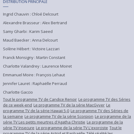
DISTRIBUTION PRINCIPALE
Ingrid Chauvin : Chloé Delcourt
Alexandre Brasseur : Alex Bertrand
Samy Gharbi : Karim Saeed
Maud Baecker : Anna Delcourt
Solène Hébert : Victoire Lazzari
Franck Monsigny : Martin Constant
Charlotte Valandrey : Laurence Moiret
Emmanuel Moire : François Lehaut
Jennifer Lauret : Raphaëlle Perraud
Charlotte Gaccio
Tout le programme TV de Candice Renoir
Le programme TV des Séries
de ce week-end
Le programme TV de la série MacGyver
Le
programme TV de la série Hawaii 5-0
Le programme TV des Séries de
la semaine
Le programme TV de la série Scorpion
Le programme de la
série TV Les petits meurtres d'Agatha Christie
Le programme de la
série TV Insecure
Le programme de la série TV L'exorciste
Tout le
programme TV de la série Astrid et Raphaëlle
Télé réalité les