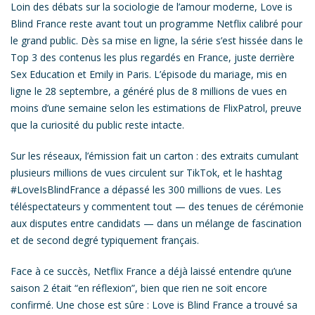
Loin des débats sur la sociologie de l’amour moderne,
Love is
Blind France
reste avant tout un
programme Netflix calibré pour
le grand public
. Dès sa mise en ligne, la série s’est hissée dans le
Top 3 des contenus les plus regardés en France
, juste derrière
Sex Education
et
Emily in Paris
. L’épisode du mariage, mis en
ligne le 28 septembre, a généré plus de
8 millions de vues en
moins d’une semaine
selon les estimations de FlixPatrol, preuve
que la curiosité du public reste intacte.
Sur les réseaux, l’émission fait un carton : des extraits cumulant
plusieurs millions de vues circulent sur TikTok, et le hashtag
#LoveIsBlindFrance
a dépassé les
300 millions de vues
. Les
téléspectateurs y commentent tout — des tenues de cérémonie
aux disputes entre candidats — dans un mélange de fascination
et de second degré typiquement français.
Face à ce succès, Netflix France a déjà laissé entendre qu’une
saison 2
était “en réflexion”, bien que rien ne soit encore
confirmé. Une chose est sûre :
Love is Blind France
a trouvé sa