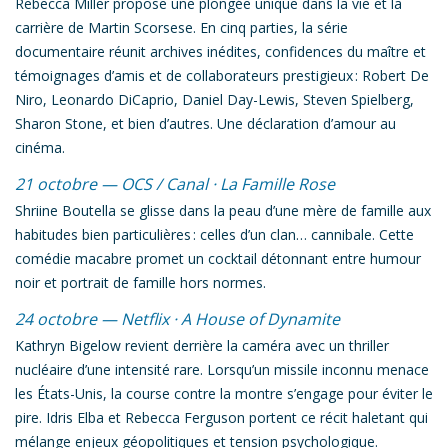
Rebecca Miller propose une plongée unique dans la vie et la
carrière de Martin Scorsese. En cinq parties, la série
documentaire réunit archives inédites, confidences du maître et
témoignages d’amis et de collaborateurs prestigieux : Robert De
Niro, Leonardo DiCaprio, Daniel Day-Lewis, Steven Spielberg,
Sharon Stone, et bien d’autres. Une déclaration d’amour au
cinéma.
21 octobre — OCS / Canal ·
La Famille Rose
Shriine Boutella se glisse dans la peau d’une mère de famille aux
habitudes bien particulières : celles d’un clan… cannibale. Cette
comédie macabre promet un cocktail détonnant entre humour
noir et portrait de famille hors normes.
24 octobre — Netflix ·
A House of Dynamite
Kathryn Bigelow revient derrière la caméra avec un thriller
nucléaire d’une intensité rare. Lorsqu’un missile inconnu menace
les États-Unis, la course contre la montre s’engage pour éviter le
pire. Idris Elba et Rebecca Ferguson portent ce récit haletant qui
mélange enjeux géopolitiques et tension psychologique.