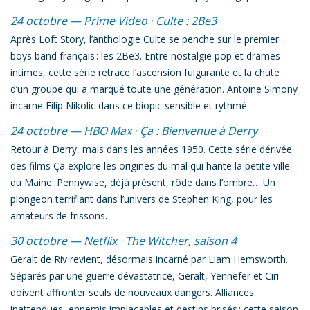
24 octobre — Prime Video ·
Culte : 2Be3
Après
Loft Story
, l’anthologie
Culte
se penche sur le premier
boys band français : les 2Be3. Entre nostalgie pop et drames
intimes, cette série retrace l’ascension fulgurante et la chute
d’un groupe qui a marqué toute une génération. Antoine Simony
incarne Filip Nikolic dans ce biopic sensible et rythmé.
24 octobre — HBO Max ·
Ça : Bienvenue à Derry
Retour à Derry, mais dans les années 1950. Cette série dérivée
des films
Ça
explore les origines du mal qui hante la petite ville
du Maine. Pennywise, déjà présent, rôde dans l’ombre… Un
plongeon terrifiant dans l’univers de Stephen King, pour les
amateurs de frissons.
30 octobre — Netflix ·
The Witcher
, saison 4
Geralt de Riv revient, désormais incarné par Liam Hemsworth.
Séparés par une guerre dévastatrice, Geralt, Yennefer et Ciri
doivent affronter seuls de nouveaux dangers. Alliances
inattendues, ennemis implacables et destins brisés : cette saison