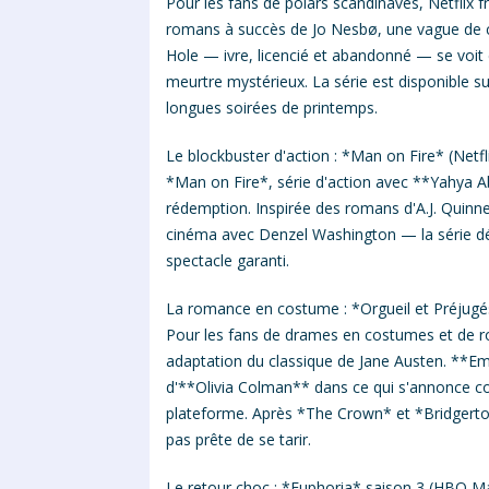
Pour les fans de polars scandinaves, Netflix f
romans à succès de Jo Nesbø, une vague de ch
Hole — ivre, licencié et abandonné — se voit 
meurtre mystérieux. La série est disponible su
longues soirées de printemps.
Le blockbuster d'action : *Man on Fire* (Netfl
*Man on Fire*, série d'action avec **Yahya A
rédemption. Inspirée des romans d'A.J. Quinne
cinéma avec Denzel Washington — la série déb
spectacle garanti.
La romance en costume : *Orgueil et Préjugés
Pour les fans de drames en costumes et de r
adaptation du classique de Jane Austen. **E
d'**Olivia Colman** dans ce qui s'annonce co
plateforme. Après *The Crown* et *Bridgerto
pas prête de se tarir.
Le retour choc : *Euphoria* saison 3 (HBO M