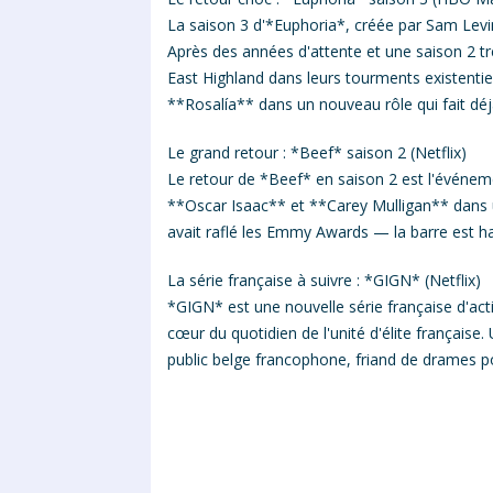
La saison 3 d'*Euphoria*, créée par Sam Lev
Après des années d'attente et une saison 2 t
East Highland dans leurs tourments existentie
**Rosalía** dans un nouveau rôle qui fait déjà
Le grand retour : *Beef* saison 2 (Netflix)
Le retour de *Beef* en saison 2 est l'événemen
**Oscar Isaac** et **Carey Mulligan** dans 
avait raflé les Emmy Awards — la barre est h
La série française à suivre : *GIGN* (Netflix)
*GIGN* est une nouvelle série française d'act
cœur du quotidien de l'unité d'élite française
public belge francophone, friand de drames pol