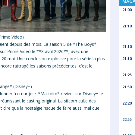
MAGA
21:00
21:10
Prime Video)
daient depuis des mois. La saison 5 de *The Boys*,
21:10
ve sur Prime Video le **8 avril 2026**, avec une
21:10
 20 mai. Une conclusion explosive pour la série la plus
encore rattrapé les saisons précédentes, c'est le
21:25
changé* (Disney+)
21:50
donner à cœur joie. *Malcolm* revient sur Disney+ le
réunissant le casting original. La sitcom culte des
22:20
 dire que la nostalgie risque de faire aussi mal que
22:55