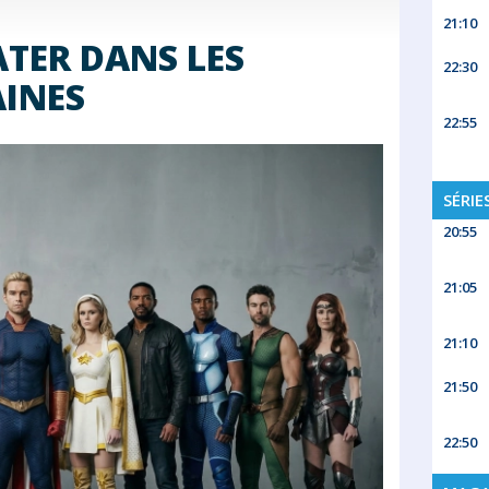
21:10
ATER DANS LES
22:30
INES
22:55
SÉRIE
20:55
21:05
21:10
21:50
22:50