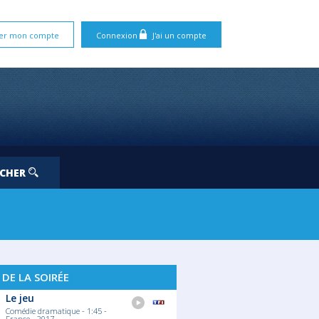
er mon compte
Connexion
J'ai un compte
RCHER
ORT
 DE LA SOIRÉE
Le jeu
Comédie dramatique - 1:45 -
France - 2017