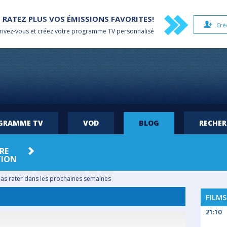
 RATEZ PLUS VOS ÉMISSIONS FAVORITES!
Cré
rivez-vous et créez votre
programme TV
personnalisé
OGRAMME TV
VOD
BLOG
RECHE
RE
PEOPLE
QUIZ
SORTIE
SP
TION
pas rater dans les prochaines semaines
FILMS
21:10