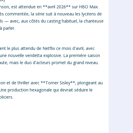
inson, est attendue en **avril 2026** sur HBO Max.
rès commentée, la série suit à nouveau les lycéens de
ls — avec, aux côtés du casting habituel, la chanteuse
 parler.
t le plus attendu de Netflix ce mois d'avril, avec
une nouvelle vendetta explosive. La première saison
aute, mais le duo d'acteurs promet du grand niveau.
ion et de thriller avec **Tomer Sisley**, plongeant au
. Une production hexagonale qui devrait séduire le
iciers.