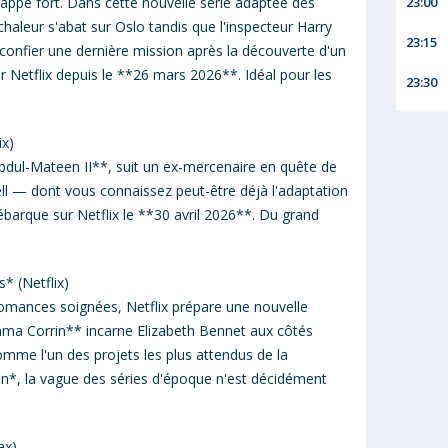
23:00
rappe fort. Dans cette nouvelle série adaptée des
aleur s'abat sur Oslo tandis que l'inspecteur Harry
23:15
confier une dernière mission après la découverte d'un
r Netflix depuis le **26 mars 2026**. Idéal pour les
23:30
ix)
bdul-Mateen II**, suit un ex-mercenaire en quête de
ll — dont vous connaissez peut-être déjà l'adaptation
arque sur Netflix le **30 avril 2026**. Du grand
* (Netflix)
omances soignées, Netflix prépare une nouvelle
mma Corrin** incarne Elizabeth Bennet aux côtés
mme l'un des projets les plus attendus de la
n*, la vague des séries d'époque n'est décidément
ax)