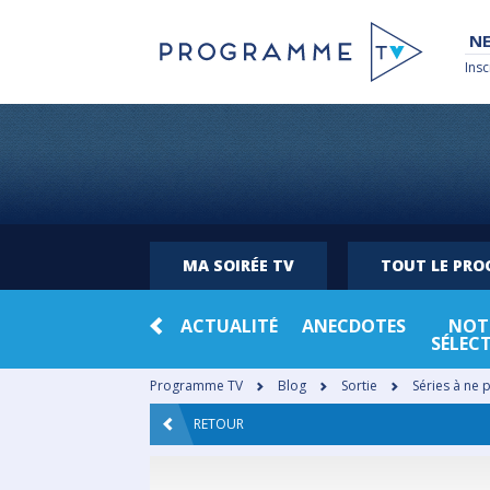
NE
Insc
MA SOIRÉE TV
TOUT LE PR
ACTUALITÉ
ANECDOTES
NOT
SÉLEC
Programme TV
Blog
Sortie
Séries à ne 
RETOUR