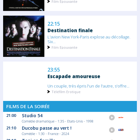
Film Epouvante
22:15
Destination finale
L'avion New York-Paris explose au décollage.
Six...
Film Epouvante
23:55
Escapade amoureuse
Un couple, très épris l'un de l'autre, s'offre...
Téléfilm Erotique
FILMS DE LA SOIRÉE
01:05
21:00
Studio 54
Comédie dramatique - 1:35 - Etats-Unis - 1998
Irréprochable
21:10
Ducobu passe au vert !
Constance veut retravailler dans l'agence...
Comédie - 1:30 - France - 2024
Film Thriller