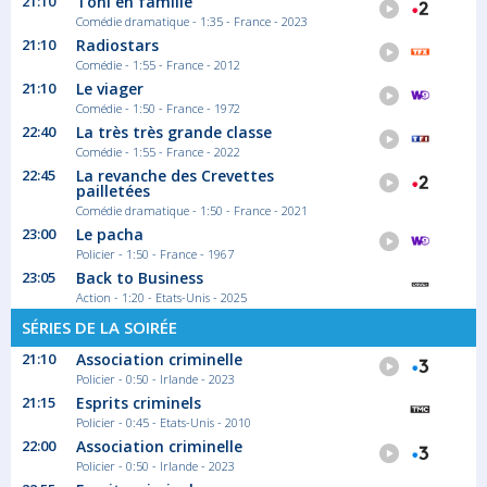
21:10
Toni en famille
Comédie dramatique - 1:35 - France - 2023
21:10
Radiostars
Comédie - 1:55 - France - 2012
02:45
21:10
Le viager
Les femmes au balcon
Comédie - 1:50 - France - 1972
22:40
La très très grande classe
Trois femmes, dans un appartement a
Marseille en...
Comédie - 1:55 - France - 2022
Film Comédie
22:45
La revanche des Crevettes
pailletées
Comédie dramatique - 1:50 - France - 2021
23:00
Le pacha
Policier - 1:50 - France - 1967
23:05
Back to Business
Action - 1:20 - Etats-Unis - 2025
SÉRIES DE LA SOIRÉE
21:10
Association criminelle
Policier - 0:50 - Irlande - 2023
21:15
Esprits criminels
Policier - 0:45 - Etats-Unis - 2010
22:00
Association criminelle
Policier - 0:50 - Irlande - 2023