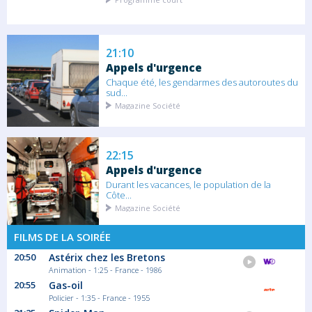
21:10
Appels d'urgence
Chaque été, les gendarmes des autoroutes du
sud...
Magazine Société
22:15
Appels d'urgence
Durant les vacances, le population de la
Côte...
Magazine Société
FILMS DE LA SOIRÉE
23:20
20:50
Astérix chez les Bretons
Animation - 1:25 - France - 1986
Appels d'urgence
20:55
Gas-oil
Destination la Côte d'Azur, au coeur de l'un
Policier - 1:35 - France - 1955
des...