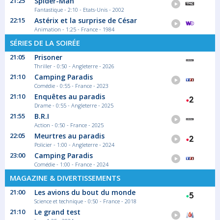
21:25
Spider-Man
Magazine Société
Fantastique - 2:10 - Etats-Unis - 2002
22:15
Astérix et la surprise de César
Animation - 1:25 - France - 1984
00:30
SÉRIES DE LA SOIRÉE
Appels d'urgence
21:05
Prisoner
Dans les Bouches-du-Rhône, les équipes
Thriller - 0:50 - Angleterre - 2026
d'...
21:10
Camping Paradis
Magazine Société
Comédie - 0:55 - France - 2023
21:10
Enquêtes au paradis
Drame - 0:55 - Angleterre - 2025
01:27
21:55
B.R.I
Programmes de nuit
Action - 0:50 - France - 2025
22:05
Meurtres au paradis
Retrouvez tous vos programmes de nuit
Policier - 1:00 - Angleterre - 2024
Magazine Actualité
23:00
Camping Paradis
Comédie - 1:00 - France - 2024
MAGAZINE & DIVERTISSEMENTS
21:00
Les avions du bout du monde
Science et technique - 0:50 - France - 2018
21:10
Le grand test