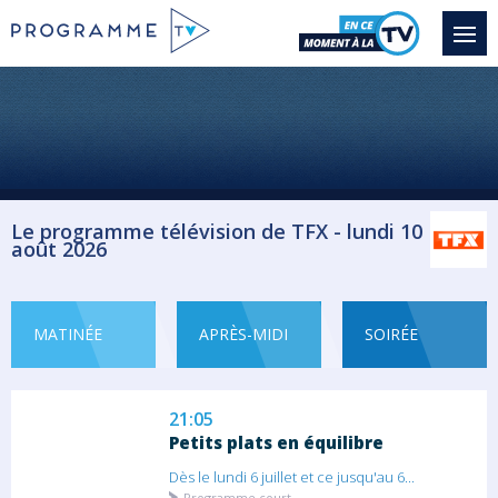
Jeu
19:00
4 mariages pour 1 lune de miel
Quatre jeunes femmes vont mettre en
compétition...
Jeu
Le programme télévision de TFX - lundi 10
19:55
août 2026
Secret Story, la quotidienne
Saison 14 épisode
Cette édition promet un été placé sous le...
MATINÉE
APRÈS-MIDI
SOIRÉE
Téléréalité
21:05
Petits plats en équilibre
Dès le lundi 6 juillet et ce jusqu'au 6...
Programme court