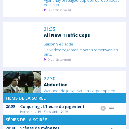
Agent Naylor reageert op een oproep nadat
een man...
Divertissement
21:35
All New Traffic Cops
Saison 9 épisode
De verkeersagenten moeten samenwerken
om...
Divertissement
22:30
Abduction
Wanneer de jonge Nathan Harper op een
website met...
FILMS DE LA SOIRÉE
Film Thriller
23:00
Conjuring : L'heure du jugement
Horreur - 2:15 - Etats-Unis - 2025
SÉRIES DE LA SOIRÉE
00:25
Night Coppers
20:30
Scènes de ménages