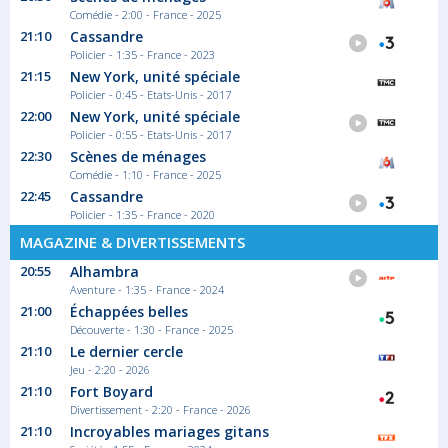
Comédie - 2:00 - France - 2025
Saison 3 épisode
21:10
Cassandre
Een jonge agente probeert kalm te blijven
Policier - 1:35 - France - 2023
wanneer...
21:15
New York, unité spéciale
Documentaire
Policier - 0:45 - Etats-Unis - 2017
22:00
New York, unité spéciale
Policier - 0:55 - Etats-Unis - 2017
22:30
Scènes de ménages
Comédie - 1:10 - France - 2025
22:45
Cassandre
Policier - 1:35 - France - 2020
MAGAZINE & DIVERTISSEMENTS
20:55
Alhambra
Aventure - 1:35 - France - 2024
21:00
Échappées belles
Découverte - 1:30 - France - 2025
21:10
Le dernier cercle
Jeu - 2:20 - 2026
21:10
Fort Boyard
Divertissement - 2:20 - France - 2026
21:10
Incroyables mariages gitans