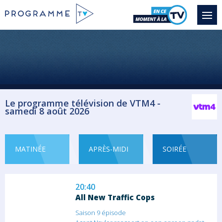
18:55
All New Traffic Cops
Saison 9 épisode
Na meldingen over een
vrachtwagenchauffeur die...
Divertissement
19:50
Le programme télévision de VTM4 -
samedi 8 août 2026
All New Traffic Cops
Saison 9 épisode
Een hoop dronken bestuurders en een golf
van...
MATINÉE
APRÈS-MIDI
SOIRÉE
Divertissement
20:40
All New Traffic Cops
Saison 9 épisode