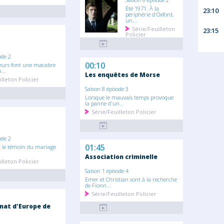
Été 1971. À la
23:10
périphérie d'Oxford,
un...
Série/Feuilleton
23:15
Policier
ode 2
00:10
eurs font une macabre
...
Les enquêtes de Morse
lleton Policier
Saison 8 épisode 3
Lorsque le mauvais temps provoque
la panne d'un...
Série/Feuilleton Policier
ode 2
01:45
t le témoin du mariage
Association criminelle
lleton Policier
Saison 1 épisode 4
Emer et Christian sont à la recherche
de Fionn...
Série/Feuilleton Policier
at d'Europe de