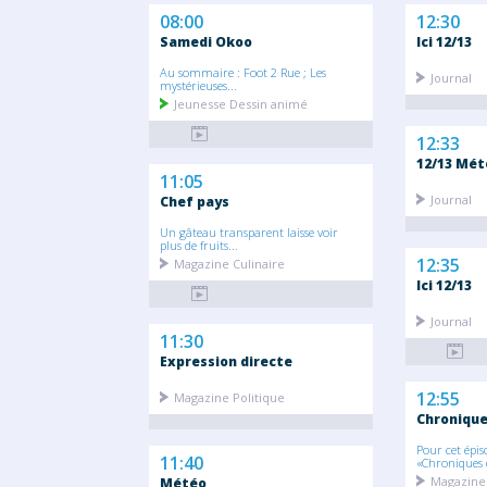
08:00
12:30
Samedi Okoo
Ici 12/13
Au sommaire : Foot 2 Rue ; Les
Journal
mystérieuses...
Jeunesse Dessin animé
12:33
12/13 Mét
11:05
Journal
Chef pays
Un gâteau transparent laisse voir
plus de fruits...
12:35
Magazine Culinaire
Ici 12/13
Journal
11:30
Expression directe
12:55
Magazine Politique
Chronique
Pour cet épis
11:40
«Chroniques d
Magazine
Météo