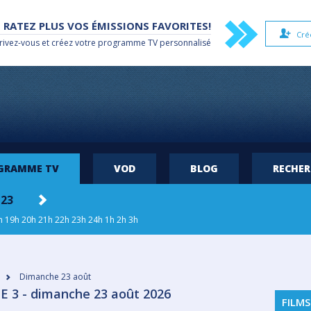
 RATEZ PLUS VOS ÉMISSIONS FAVORITES!
Cré
rivez-vous et créez votre
programme TV
personnalisé
OGRAMME TV
VOD
BLOG
RECHE
 23
h
19h
20h
21h
22h
23h
24h
1h
2h
3h
Dimanche 23 août
E 3 - dimanche 23 août 2026
FILMS