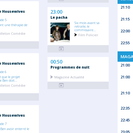
21:10
23:00
e Housewives
Le pacha
21:15
ode 5
Six mois avant sa
font une thérapie de
retraite, le
commissaire...
22:00
illeton Comédie
Film Policier
22:55
MAGA
00:50
e Housewives
21:00
Programmes de nuit
ode 6
21:00
 que le projet
Magazine Actualité
 Ben doit...
illeton Comédie
21:10
22:35
e Housewives
22:45
ode 7
Ben avoir enterré le
23:05
...