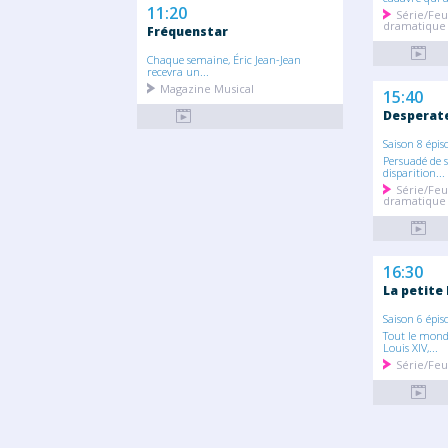
11:20
Série/Feu
dramatique
Fréquenstar
Chaque semaine, Éric Jean-Jean
recevra un...
Magazine Musical
15:40
Desperat
Saison 8 épis
Persuadé de s
disparition...
Série/Feu
dramatique
16:30
La petite 
Saison 6 épis
Tout le mond
Louis XIV,...
Série/Feu