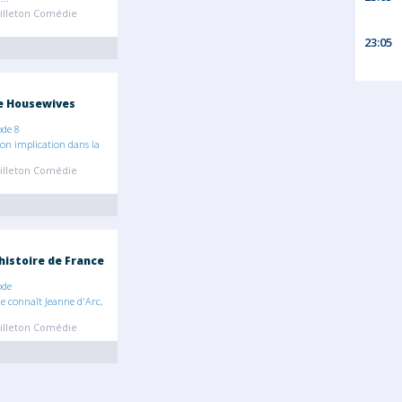
illeton Comédie
23:05
e Housewives
ode 8
on implication dans la
illeton Comédie
histoire de France
ode
e connaît Jeanne d'Arc,
illeton Comédie