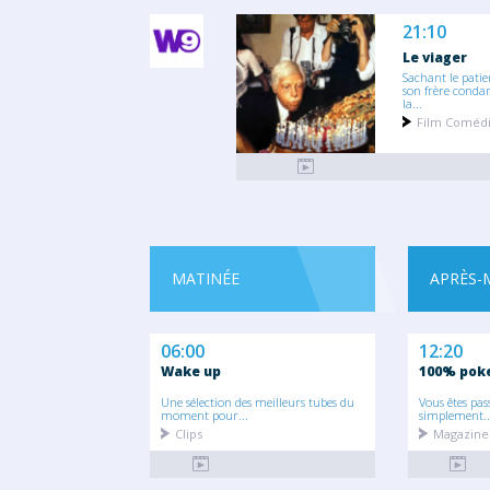
21:10
Le viager
Sachant le patie
son frère cond
la...
Film Coméd
MATINÉE
APRÈS-
06:00
12:20
Wake up
100% pok
Une sélection des meilleurs tubes du
Vous êtes pas
moment pour...
simplement..
Clips
Magazine 