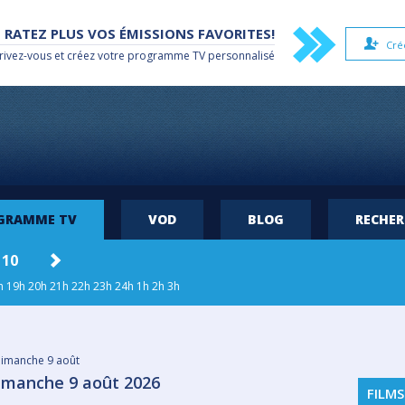
 RATEZ PLUS VOS ÉMISSIONS FAVORITES!
Cré
rivez-vous et créez votre
programme TV
personnalisé
OGRAMME TV
VOD
BLOG
RECHE
 10
MAR. 11
MER. 12
JEU. 13
VEN
h
19h
20h
21h
22h
23h
24h
1h
2h
3h
imanche 9 août
imanche 9 août 2026
FILMS