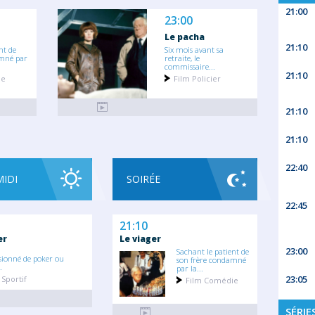
21:00
23:00
Le pacha
21:10
nt de
Six mois avant sa
amné par
retraite, le
commissaire...
21:10
ie
Film Policier
21:10
21:10
22:40
MIDI
SOIRÉE
22:45
21:10
er
Le viager
23:00
Sachant le patient de
sionné de poker ou
son frère condamné
.
par la...
23:05
Sportif
Film Comédie
SÉRIE