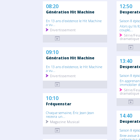
08:20
12:50
Génération Hit Machine
Desperat
En 13 ans d'existence le Hit Machine
Saison 8 épis
a vu...
Alors qu'ils 
Divertissement
couple,...
Série/Feu
dramatique
09:10
Génération Hit Machine
13:40
Desperat
En 13 ans d'existence, le Hit Machine
a vu...
Saison 8 épis
Divertissement
En apprenant
immobilier de
Série/Feu
dramatique
10:10
Fréquenstar
Chaque semaine, Éric Jean-Jean
14:40
recevra un...
Desperat
Magazine Musical
Saison 8 épis
Bree avoue à 
cadavre qui a