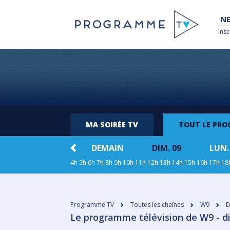
NE
Insc
MA SOIRÉE TV
TOUT LE PR
CE SOIR
DEMAIN
DIM. 09
LUN.
4h
5h
6h
7h
8h
9h
10h
11h
12h
13h
14h
15h
16h
17h
18
Programme TV
Toutes les chaînes
W9
D
Le programme télévision de W9 - d