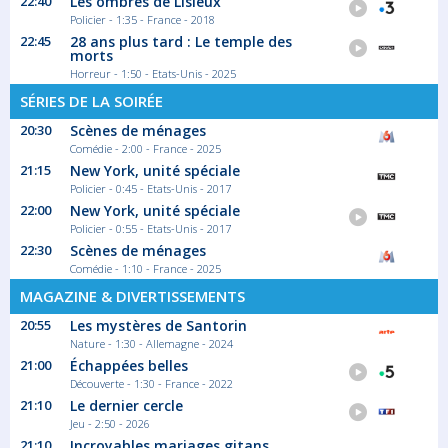
22:40
Les ombres de Lisieux
Policier - 1:35 - France - 2018
22:45
28 ans plus tard : Le temple des
morts
Horreur - 1:50 - Etats-Unis - 2025
21:00
Championnats d'Europe
SÉRIES DE LA SOIRÉE
Au programme de cette soirée, notamment :
20:30
Scènes de ménages
800 m...
Comédie - 2:00 - France - 2025
Sport Athlétisme
21:15
New York, unité spéciale
Policier - 0:45 - Etats-Unis - 2017
22:00
New York, unité spéciale
23:35
Policier - 0:55 - Etats-Unis - 2017
À corps perdus
22:30
Scènes de ménages
Ils sont six parmi des milliers. Six athlètes...
Comédie - 1:10 - France - 2025
Documentaire Société
MAGAZINE & DIVERTISSEMENTS
20:55
Les mystères de Santorin
Nature - 1:30 - Allemagne - 2024
21:00
Échappées belles
01:15
Découverte - 1:30 - France - 2022
Météo
21:10
Le dernier cercle
Jeu - 2:50 - 2026
Météo
21:10
Incroyables mariages gitans