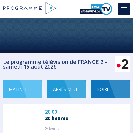
Sport Athlétisme
14:40
Championnats d'Europe
Sport Gymnastique
Le programme télévision de FRANCE 2 -
samedi 15 août 2026
18:15
Championnats d'Europe
La Ville Lumière est l'hôte des
Championnats...
MATINÉE
APRÈS-MIDI
SOIRÉE
Sport Natation
20:00
20 heures
Journal