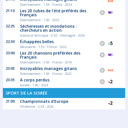
Divertissement - 1:55 - France - 2024
21:10
Les 20 tubes de l'été préférés des
Français
01:20
Divertissement - 1:50 - 2025
22:25
Sécheresses et inondations :
Fort Boyard
chercheurs en action
Au programme de cette saison, de
Science et technique - 0:55 - Allemagne - 2026
nouvelles...
22:30
Échappées belles
Divertissement
Découverte - 1:35 - France - 2022
23:00
Les 20 chansons préférées des
Français
Divertissement - 3:50 - France - 2018
03:30
23:05
Incroyables mariages gitans
Affaire conclue
Divertissement - 1:50 - France - 2022
Dans «Affaire conclue», Julia Vignali
23:35
À corps perdus
accueille...
Société - 1:40 - 2024
Magazine Société
SPORT DE LA SOIRÉE
21:00
Championnats d'Europe
Athlétisme - 2:35 - 2026