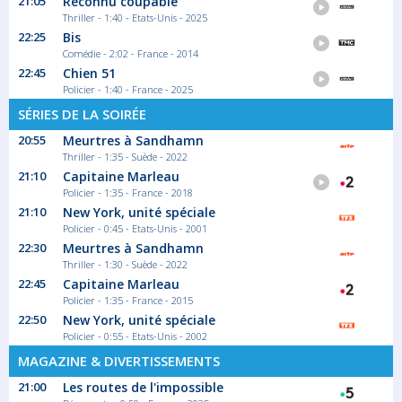
21:05
Reconnu coupable
L'épouse du golfeur le plus connu de Suède
Thriller - 1:40 - Etats-Unis - 2025
est...
22:25
Bis
Série/Feuilleton Thriller
Comédie - 2:02 - France - 2014
22:45
Chien 51
Policier - 1:40 - France - 2025
00:00
SÉRIES DE LA SOIRÉE
Meurtres à Sandhamn
20:55
Meurtres à Sandhamn
Saison 8 épisode 3
Thriller - 1:35 - Suède - 2022
Olivia et Nathalie, deux jeunes
21:10
Capitaine Marleau
adolescentes...
Policier - 1:35 - France - 2018
Série/Feuilleton Thriller
21:10
New York, unité spéciale
Policier - 0:45 - Etats-Unis - 2001
22:30
Meurtres à Sandhamn
01:30
Thriller - 1:30 - Suède - 2022
Discothèque : nuits de folie à la
22:45
Capitaine Marleau
campagne
Policier - 1:35 - France - 2015
Espaces d'émancipation méconnus, les...
22:50
New York, unité spéciale
Documentaire Société
Policier - 0:55 - Etats-Unis - 2002
MAGAZINE & DIVERTISSEMENTS
21:00
Les routes de l'impossible
02:25