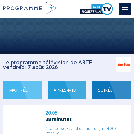
Série documentaire Culinaire
19:30
Karambolage
Un décryptage amusé des petites
différences...
Magazine Culturel
Le programme télévision de ARTE -
vendredi 7 août 2026
19:45
Arte journal
La rédaction franco-allemande d'ARTE
Journal...
MATINÉE
APRÈS-MIDI
SOIRÉE
Information
20:05
28 minutes
Chaque week-end du mois de juillet 2026,
Renaud...