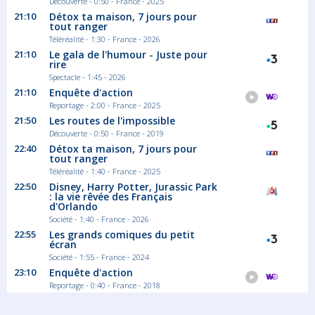
Découverte - 0:50 - France - 2025
Le journal d'une femme nwar
21:10
Détox ta maison, 7 jours pour
tout ranger
Le journal intime d'une amitié hantée par...
Téléréalité - 1:30 - France - 2026
Documentaire Société
21:10
Le gala de l'humour - Juste pour
rire
Spectacle - 1:45 - 2026
21:10
Enquête d'action
Reportage - 2:00 - France - 2025
21:50
Les routes de l'impossible
Découverte - 0:50 - France - 2019
22:40
Détox ta maison, 7 jours pour
tout ranger
Téléréalité - 1:40 - France - 2025
22:50
Disney, Harry Potter, Jurassic Park
: la vie rêvée des Français
d'Orlando
Société - 1:40 - France - 2026
22:55
Les grands comiques du petit
écran
Société - 1:55 - France - 2024
23:10
Enquête d'action
Reportage - 0:40 - France - 2018