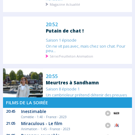
Magazine Actualité
20:52
Putain de chat !
Saison 1 épisode
On ne vit pas avec, mais chez son chat. Pour
peu...
Série/Feuilleton Animation
20:55
Meurtres à Sandhamn
Saison 8 épisode 1
Un cambrioleur prétend détenir des preuves
sur...
FILMS DE LA SOIRÉE
Série/Feuilleton Thriller
20:45
Inestimable
Comédie - 1:40 - France - 2023
22:30
21:05
Miraculous - Le film
Meurtres à Sandhamn
Animation - 1:45 - France - 2023
Saison 8 épisode 2