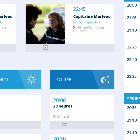
20:50
22:45
arleau
Capitaine Marleau
21:05
 6
Saison 1 épisode 7
eton
Série/Feuilleton
21:10
Policier
22:25
22:40
23:35
MIDI
SOIRÉE
SÉRIE
20:00
20 heures
20:55
Journal
21:10
21:10
20:30