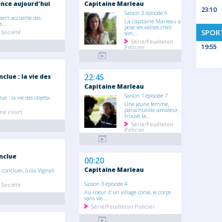
ce aujourd'hui
Capitaine Marleau
23:10
Saison 3 épisode 6
aert accueille des
La capitaine Marleau a
...
posé ses valises chez
SPORT
 Société
son...
Série/Feuilleton
19:55
Policier
22:45
nclue : la vie des
Capitaine Marleau
Saison 1 épisode 7
ue : la vie des objets»
Une jeune femme,
parachutiste amateur,
e court
trouve la...
Série/Feuilleton
Policier
nclue
00:20
Capitaine Marleau
 conclue», Julia Vignali
Saison 3 épisode 4
 Société
Au coeur d'un village corse, le corps
sans vie...
Série/Feuilleton Policier