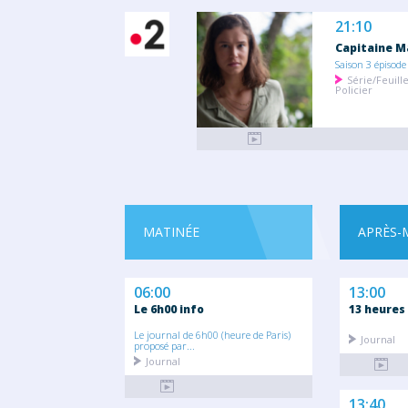
21:10
Capitaine M
Saison 3 épisode
Série/Feuill
Policier
MATINÉE
APRÈS-
06:00
13:00
Le 6h00 info
13 heures
Le journal de 6h00 (heure de Paris)
Journal
proposé par...
Journal
13:40