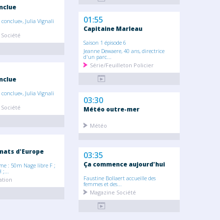
nclue
01:55
 conclue», Julia Vignali
Capitaine Marleau
 Société
Saison 1 épisode 6
Jeanne Dewaere, 40 ans, directrice
d'un parc...
Série/Feuilleton Policier
nclue
 conclue», Julia Vignali
03:30
 Société
Météo outre-mer
Météo
nats d'Europe
03:35
Ça commence aujourd'hui
 : 50m Nage libre F ;
;...
Faustine Bollaert accueille des
ation
femmes et des...
Magazine Société