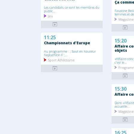
Ça commen
Les candidats, ce sont les membres du
Faustine Boll
public...
femmes et des
Jeu
Magazine
11:25
15:20
Championnats d'Europe
Affaire co
objets
Au programme : ; Saut en hauteur
heptathlon F ;...
«Affaire concl
Sport Athlétisme
c'est le...
Programm
15:30
Affaire co
Dans «Affaire
accueille...
Magazine
16:25