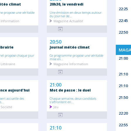
étéo climat
20h30, le vendredi
22:25
 propose une véritable
Une émission en deux temps autour
du journal de...
22:45
 Information
Magazine Actualité
22:50
20:50
ibrairie
Journal météo climat
MAGA
nel propose chaque jour
Ce programme propose une véritable
21:00
mise en...
Littéraire
Magazine Information
21:10
21:00
21:10
ce aujourd'hui
Mot de passe : le duel
21:50
aert accueille des
Chaque semaine, deux candidats
...
s'affrontent en...
 Société
Jeu
22:20
22:55
21:10