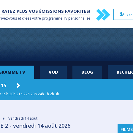
 RATEZ PLUS VOS ÉMISSIONS FAVORITES!
Cré
rivez-vous et créez votre
programme TV
personnalisé
OGRAMME TV
VOD
BLOG
RECHE
 15
DIM. 16
LUN. 17
MAR. 18
MER
h
19h
20h
21h
22h
23h
24h
1h
2h
3h
Vendredi 14 août
 2 - vendredi 14 août 2026
FILMS