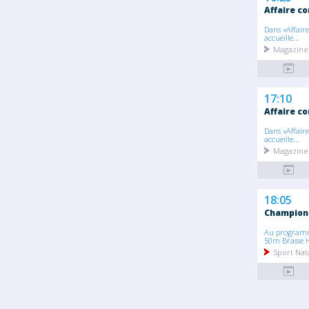
Affaire co
Dans «Affaire
accueille...
Magazine
17:10
Affaire co
Dans «Affaire
accueille...
Magazine
18:05
Champion
Au programme
50m Brasse H 
Sport Nat