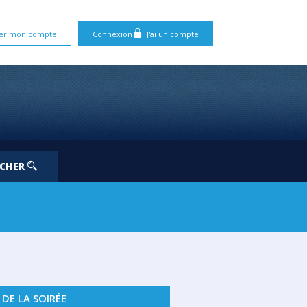
er mon compte
Connexion
J'ai un compte
RCHER
. 19
JEU. 20
VEN. 21
SAM. 22
 DE LA SOIRÉE