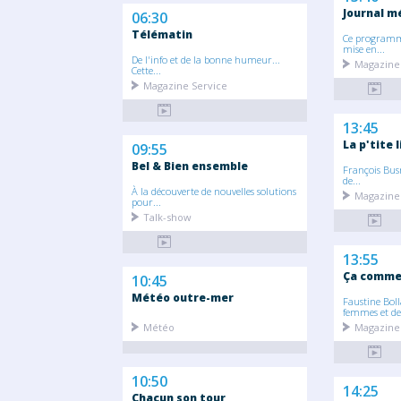
Journal m
06:30
Télématin
Ce programme
mise en...
De l'info et de la bonne humeur...
Magazine
Cette...
Magazine Service
13:45
La p'tite l
09:55
Bel & Bien ensemble
François Bus
de...
À la découverte de nouvelles solutions
Magazine 
pour...
Talk-show
13:55
Ça commen
10:45
Météo outre-mer
Faustine Boll
femmes et des
Météo
Magazine
10:50
14:25
Chacun son tour