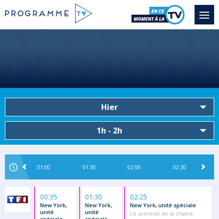
Hier
1h - 2h
01:00
01:30
02:00
02:30
00:35
01:30
02:25
New York,
New York,
New York, unité spéciale
unité
unité
Le sommet de la chaîne
spéciale
spéciale