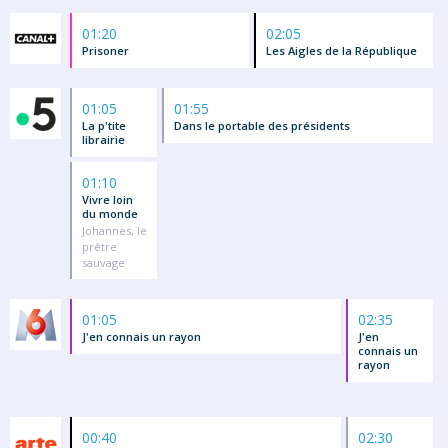
01:20
02:05
Prisoner
Les Aigles de la République
01:05
01:55
La p'tite
Dans le portable des présidents
librairie
01:10
Vivre loin
du monde
Johannes, le
prêtre
sauvage
01:05
02:35
J'en connais un rayon
J'en
connais un
rayon
00:40
02:30