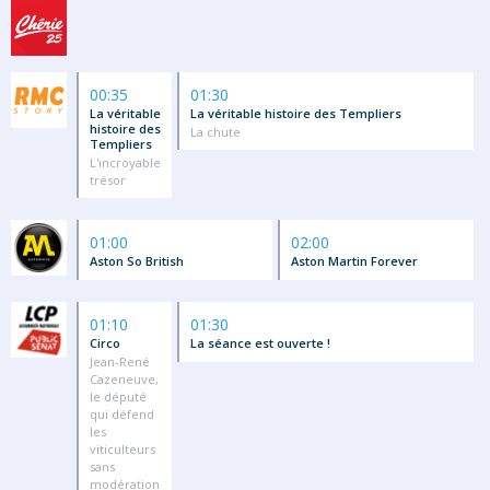
00:35
01:30
La véritable
La véritable histoire des Templiers
histoire des
La chute
Templiers
L'incroyable
trésor
01:00
02:00
Aston So British
Aston Martin Forever
01:10
01:30
Circo
La séance est ouverte !
Jean-René
Cazeneuve,
le député
qui défend
les
viticulteurs
sans
modération