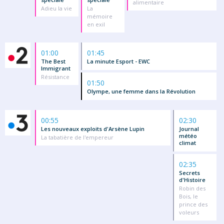
alimentaire
Adieu la vie
La
mémoire
en exil
01:00
01:45
The Best
La minute Esport - EWC
Immigrant
Résistance
01:50
Olympe, une femme dans la Révolution
00:55
02:30
Les nouveaux exploits d'Arsène Lupin
Journal
météo
La tabatière de l'empereur
climat
02:35
Secrets
d'Histoire
Robin des
Bois, le
prince des
voleurs