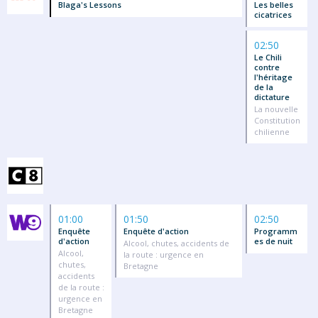
Blaga's Lessons
Les belles
cicatrices
02:50
Le Chili
contre
l'héritage
de la
dictature
La nouvelle
Constitution
chilienne
01:00
01:50
02:50
Enquête
Enquête d'action
Programm
d'action
es de nuit
Alcool, chutes, accidents de
Alcool,
la route : urgence en
chutes,
Bretagne
accidents
de la route :
urgence en
Bretagne