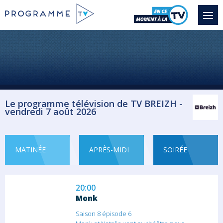
18:25
Monk
Saison 8 épisode 4
Le FBI contacte Monk : un dénommé Frank...
Série/Feuilleton Policier
Le programme télévision de TV BREIZH -
19:10
vendredi 7 août 2026
Monk
Saison 8 épisode 5
Monk doit témoigner lors du procès d'Evan...
MATINÉE
APRÈS-MIDI
SOIRÉE
Série/Feuilleton Policier
20:00
Monk
Saison 8 épisode 6