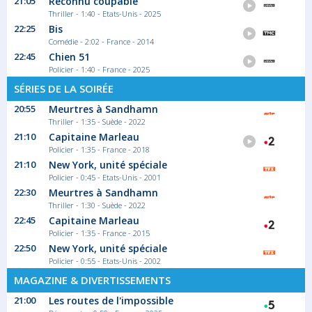
21:05
Reconnu coupable
Lors d'un voyage en train, miss Marple fait la...
Thriller - 1:40 - Etats-Unis - 2025
Série/Feuilleton Policier
22:25
Bis
Comédie - 2:02 - France - 2014
22:45
Chien 51
Policier - 1:40 - France - 2025
00:15
Miss Marple
SÉRIES DE LA SOIRÉE
20:55
Meurtres à Sandhamn
Saison 4 épisode 3
Thriller - 1:35 - Suède - 2022
À Stonygates, Carrie Louise et son
troisième...
21:10
Capitaine Marleau
Série/Feuilleton Policier
Policier - 1:35 - France - 2018
21:10
New York, unité spéciale
Policier - 0:45 - Etats-Unis - 2001
01:55
22:30
Meurtres à Sandhamn
Thriller - 1:30 - Suède - 2022
Programmes de la nuit
22:45
Capitaine Marleau
Retrouvez tous vos programmes de nuit
Policier - 1:35 - France - 2015
Magazine Actualité
22:50
New York, unité spéciale
Policier - 0:55 - Etats-Unis - 2002
MAGAZINE & DIVERTISSEMENTS
21:00
Les routes de l'impossible