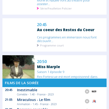
Monk et Natalie vont au théâtre pour
assister...
Série/Feuilleton Policier
20:45
Au coeur des Restos du Coeur
Ces programmes en immersion nous font
découvrir...
Programme court
20:50
Miss Marple
Saison 1 épisode 9
Rex Fortescue est mort empoisonné dans
son...
FILMS DE LA SOIRÉE
Série/Feuilleton Policier
20:45
Inestimable
Comédie - 1:40 - France - 2023
22:35
21:05
Miraculous - Le film
Miss Marple
Animation - 1:45 - France - 2023
Saison 4 épisode 2