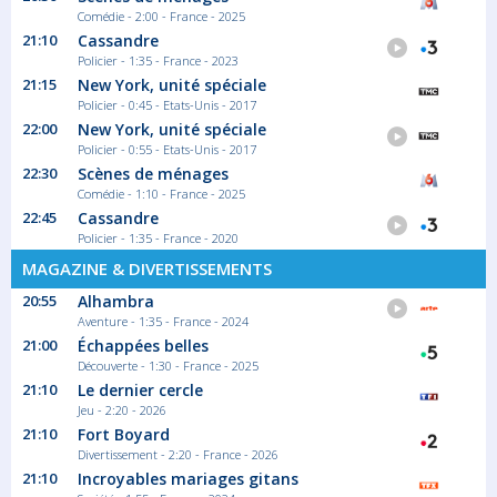
Téléfilm Pornographique
Comédie - 2:00 - France - 2025
21:10
Cassandre
Policier - 1:35 - France - 2023
21:15
New York, unité spéciale
01:35
Policier - 0:45 - Etats-Unis - 2017
Oxana
22:00
New York, unité spéciale
Ukraine, 2008. La jeune Oxana et son
Policier - 0:55 - Etats-Unis - 2017
groupe...
22:30
Scènes de ménages
Film Biographie
Comédie - 1:10 - France - 2025
22:45
Cassandre
Policier - 1:35 - France - 2020
MAGAZINE & DIVERTISSEMENTS
20:55
Alhambra
Aventure - 1:35 - France - 2024
21:00
Échappées belles
Découverte - 1:30 - France - 2025
21:10
Le dernier cercle
Jeu - 2:20 - 2026
21:10
Fort Boyard
Divertissement - 2:20 - France - 2026
21:10
Incroyables mariages gitans