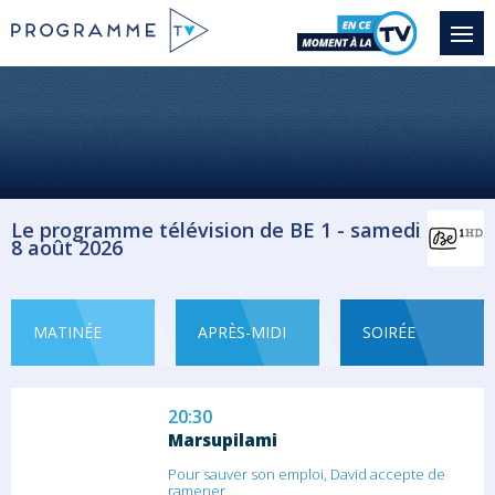
19:00
Dark Winds
Saison 4 épisode 5
Leaphorn et Manuelito aident le FBI dans
une...
Série/Feuilleton Western
19:45
Le programme télévision de BE 1 - samedi
8 août 2026
Dark Winds
Saison 4 épisode 6
Les renseignements qu'a obtenus Chee
permettent...
MATINÉE
APRÈS-MIDI
SOIRÉE
Série/Feuilleton Western
20:30
Marsupilami
Pour sauver son emploi, David accepte de
ramener...