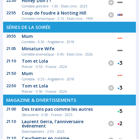
22:30
Honey Don't !
Domaine...
Comédie policière - 1:30 - Etats-Unis - 2025
Magazine Société
22:55
Coup de foudre à Notting Hill
Comédie romantique - 2:15 - Etats-Unis - 1999
SÉRIES DE LA SOIRÉE
00:25
Shopping Hours
20:55
Mum
Comédie - 0:30 - Angleterre - 2018
Chaque jour, un produit exclusif est mis en...
21:05
Miniature Wife
Magazine Télé-achat
Comédie dramatique - 0:45 - Etats-Unis - 2026
21:10
Tom et Lola
Policier - 0:55 - France - 2024
21:50
Mum
Comédie - 0:25 - Angleterre - 2018
22:50
Tom et Lola
Policier - 0:50 - France - 2024
MAGAZINE & DIVERTISSEMENTS
21:00
Des trains pas comme les autres
Découverte - 0:50 - France - 2025
21:10
Laurent Gerra, l'anniversaire
événement
Divertissement - 2:05 - 2025
21:10
Cauchemar en cuisine