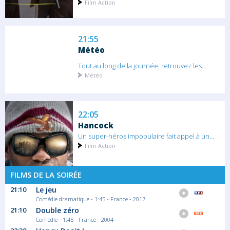
Film Action
21:55
Météo
Tout au long de la journée, retrouvez les...
Météo
22:05
Hancock
Un super-héros impopulaire fait appel à un...
Film Action
FILMS DE LA SOIRÉE
23:50
21:10
Le jeu
Comédie dramatique - 1:45 - France - 2017
Waldorado
21:10
Double zéro
Saison 8 épisode 18
Comédie - 1:45 - France - 2004
Laura est à Han-sur-Lesse, au coeur du