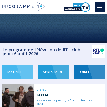
18:35
Les experts : Manhattan
Saison 1 épisode 15
Une mariée s'effondre pendant la
cérémonie :...
Série/Feuilleton Policier
Le programme télévision de RTL club -
jeudi 6 août 2026
19:25
Le juste prix
Chaque jour, sept candidats sont
sélectionnés...
MATINÉE
APRÈS-MIDI
SOIRÉE
Jeu
20:05
Faster
À sa sortie de prison, le Conducteur n'a
qu'une...