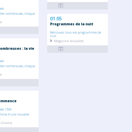
ode
illes nombreuses, chaque
01:05
té
Programmes de la nuit
Retrouvez tous vos programmes de
nuit
Magazine Actualité
ombreuses : la vie
ode
illes nombreuses, chaque
té
commence
ode 1506
ctime d'une nouvelle
.
on Drame