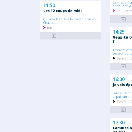
La mission p
11:50
critique et la.
Les 12 coups de midi
Feuillet
Qui sera le calife à la place du calife ?
Chaque...
Jeu
14:25
Veux-tu t
?
Trois amies s
pasteur qui...
Téléfilm
16:00
Je vais ép
Sara et Dann
depuis un an 
Téléfilm
17:30
Familles n