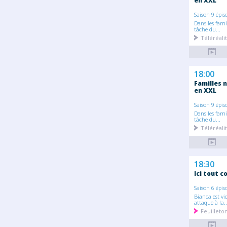
en XXL
Saison 9 épis
Dans les fam
tâche du...
Téléréali
18:00
Familles n
en XXL
Saison 9 épis
Dans les fam
tâche du...
Téléréali
18:30
Ici tout 
Saison 6 épis
Bianca est vi
attaque à la..
Feuillet