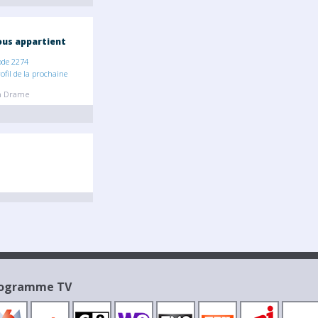
us appartient
ode 2274
ofil de la prochaine
on Drame
Programme TV