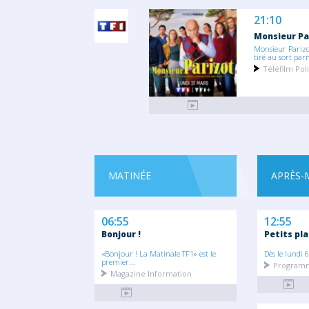
21:10
Monsieur Pa
Monsieur Parizo
tiré au sort parm
Téléfilm Pol
MATINÉE
APRÈS-
06:55
12:55
Bonjour !
Petits pla
«Bonjour ! La Matinale TF1» est le
Dès le lundi 6
premier...
Programm
Magazine Information