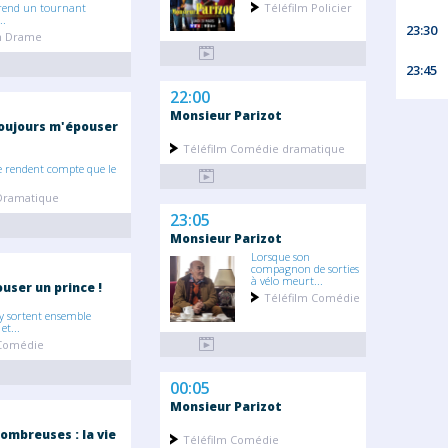
rend un tournant
Téléfilm Policier
..
23:30
on Drame
23:45
22:00
Monsieur Parizot
oujours m'épouser
Téléfilm Comédie dramatique
e rendent compte que le
 Dramatique
23:05
Monsieur Parizot
Lorsque son
compagnon de sorties
à vélo meurt...
ouser un prince !
Téléfilm Comédie
y sortent ensemble
et...
 Comédie
00:05
Monsieur Parizot
ombreuses : la vie
Téléfilm Comédie