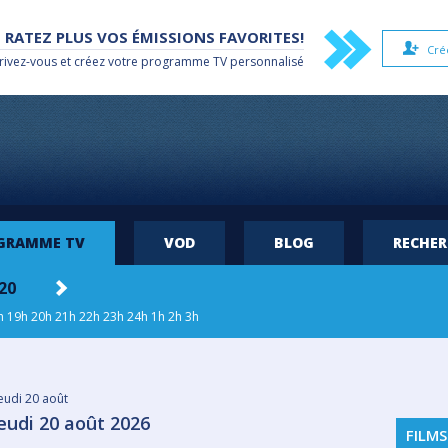
 RATEZ PLUS VOS ÉMISSIONS FAVORITES!
Cré
rivez-vous et créez votre
programme TV
personnalisé
OGRAMME TV
VOD
BLOG
RECHE
 20
h
19h
20h
21h
22h
23h
24h
1h
2h
3h
eudi 20 août
eudi 20 août 2026
FILMS