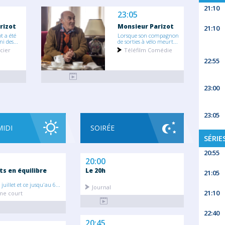
21:10
23:05
rizot
Monsieur Parizot
21:10
t a été
Lorsque son compagnon
i des...
de sorties à vélo meurt...
icier
Téléfilm Comédie
22:55
23:00
23:05
MIDI
SOIRÉE
SÉRIE
20:55
20:00
ts en équilibre
Le 20h
21:05
 juillet et ce jusqu'au 6...
Journal
21:10
e court
22:40
20:45