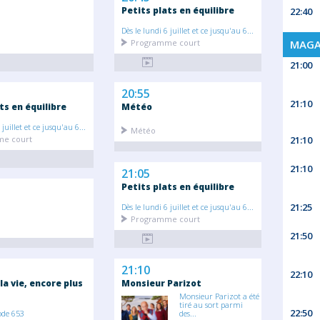
Petits plats en équilibre
22:40
Dès le lundi 6 juillet et ce jusqu'au 6...
MAGA
Programme court
21:00
20:55
21:10
ts en équilibre
Météo
 juillet et ce jusqu'au 6...
Météo
21:10
e court
21:10
21:05
Petits plats en équilibre
21:25
Dès le lundi 6 juillet et ce jusqu'au 6...
Programme court
21:50
21:10
22:10
 la vie, encore plus
Monsieur Parizot
Monsieur Parizot a été
tiré au sort parmi
22:50
ode 653
des...