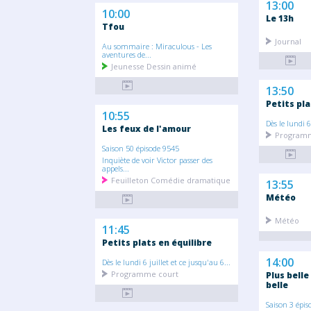
13:00
10:00
Le 13h
Tfou
Journal
Au sommaire : Miraculous - Les
aventures de...
Jeunesse Dessin animé
13:50
Petits pla
10:55
Dès le lundi 6
Les feux de l'amour
Programm
Saison 50 épisode 9545
Inquiète de voir Victor passer des
appels...
Feuilleton Comédie dramatique
13:55
Météo
Météo
11:45
Petits plats en équilibre
14:00
Dès le lundi 6 juillet et ce jusqu'au 6...
Programme court
Plus belle
belle
Saison 3 épis