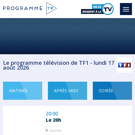
19:10
Demain nous appartient
Saison 9 épisode 2271
Jack et Jordan mettent la pression à Marco.
Milo...
Feuilleton Drame
Le programme télévision de TF1 - lundi 17
août 2026
19:55
Météo
Météo
MATINÉE
APRÈS-MIDI
SOIRÉE
20:00
Le 20h
Journal