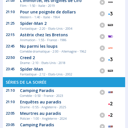
21:05
L'Immortel, les origines de Ciro
Film - 1:50 - Italie - 2019
21:10
Pour une poignée de dollars
Western - 1:40 - Italie - 1964
21:05
21:25
Spider-Man 2
Petits plats en équilibre
Fantastique - 2:20 - Etats-Unis - 2004
22:15
Astérix chez les Bretons
Dès le lundi 6 juillet et ce jusqu'au 6...
Animation - 1:55 - France - 1986
Programme court
22:45
Nu parmi les loups
Comédie dramatique - 2:00 - Allemagne - 1962
22:50
Creed 2
21:10
Drame - 2:10 - Etats-Unis - 2018
Camping Paradis
23:45
Spider-Man
Saison 18 épisode 1
Fantastique - 2:12 - Etats-Unis - 2002
Ambiance revival au Camping Paradis, les
SÉRIES DE LA SOIRÉE
First...
Série/Feuilleton Comédie
21:10
Camping Paradis
Comédie - 0:50 - France - 2023
21:10
Enquêtes au paradis
22:00
Drame - 0:55 - Angleterre - 2025
Camping Paradis
22:05
Meurtres au paradis
Policier - 1:00 - Angleterre - 2024
Saison 18 épisode 1
23:05
Camping Paradis
Ambiance revival au Camping Paradis, les