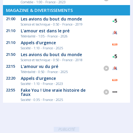
First...
Comédie - 1:00 - France - 2023
Série/Feuilleton Comédie
MAGAZINE & DIVERTISSEMENTS
21:00
Les avions du bout du monde
Science et technique - 0:50 - France - 2019
23:05
21:10
L'amour est dans le pré
Camping Paradis
Téléréalité - 1:05 - France - 2026
Saison 18 épisode 2
21:10
Appels d'urgence
Au Camping Paradis, parmi les vacanciers,
Société - 1:10 - France - 2025
deux...
21:50
Les avions du bout du monde
Série/Feuilleton Comédie
Science et technique - 0:50 - France - 2018
22:15
L'amour vu du pré
00:05
Téléréalité - 0:50 - France - 2025
22:20
Appels d'urgence
Camping Paradis
Société - 1:10 - France - 2023
Saison 18 épisode 2
22:55
Fake You ! Une vraie histoire de
faux
Série/Feuilleton Comédie
Société - 0:35 - France - 2025
01:05
Camping Paradis
PUBLICITÉ
Saison 19 épisode 1