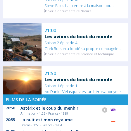
Steve Backshall rentre à la maison pour...
Série documentaire Nature
21:00
Les avions du bout du monde
Saison 2 épisode 4
Clark Butson a fondé sa propre compagnie...
Série documentaire Science et technique
21:50
Les avions du bout du monde
Saison 1 épisode 1
Ivo Daniel Velasquez est un héros anonyme.
Aux...
FILMS DE LA SOIRÉE
Série documentaire Science et technique
20:50
Astérix et le coup du menhir
Animation - 1:25 - France - 1989
22:40
20:55
La nuit est mon royaume
Les avions du bout du monde
Drame - 1:50 - France - 1951