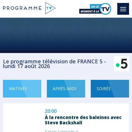
Magazine Actualité
17:40
C dans l'air
Myriam Encaoua invite des spécialistes
pour...
Magazine Actualité
Le programme télévision de FRANCE 5 -
lundi 17 août 2026
19:00
Silence, ça pousse !
Au sommaire : «Rencontre : Akira Inumaru,...
MATINÉE
APRÈS-MIDI
SOIRÉE
Magazine Jardinage
20:00
À la rencontre des baleines avec
Steve Backshall
Saison 1 épisode 4