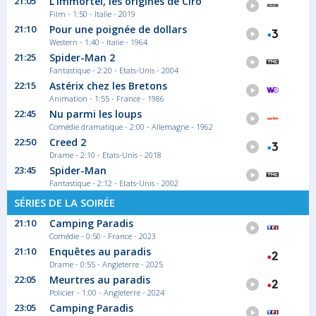
21:05
L'Immortel, les origines de Ciro
Saison 2 épisode 2
Film - 1:50 - Italie - 2019
Avec son petit monomoteur à hélice, Ian...
21:10
Pour une poignée de dollars
Série documentaire Science et technique
Western - 1:40 - Italie - 1964
21:25
Spider-Man 2
Fantastique - 2:20 - Etats-Unis - 2004
23:40
22:15
Astérix chez les Bretons
C dans l'air
Animation - 1:55 - France - 1986
22:45
Nu parmi les loups
Myriam Encaoua invite des spécialistes
pour...
Comédie dramatique - 2:00 - Allemagne - 1962
Magazine Actualité
22:50
Creed 2
Drame - 2:10 - Etats-Unis - 2018
23:45
Spider-Man
Fantastique - 2:12 - Etats-Unis - 2002
00:45
La p'tite librairie
SÉRIES DE LA SOIRÉE
21:10
Camping Paradis
François Busnel propose chaque jour de...
Comédie - 0:50 - France - 2023
Magazine Littéraire
21:10
Enquêtes au paradis
Drame - 0:55 - Angleterre - 2025
22:05
Meurtres au paradis
00:50
Policier - 1:00 - Angleterre - 2024
Échappées belles
23:05
Camping Paradis