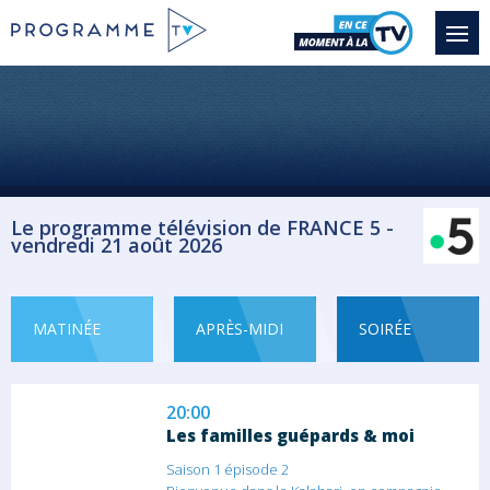
Magazine Actualité
17:40
C dans l'air
Myriam Encaoua invite des spécialistes
pour...
Magazine Actualité
Le programme télévision de FRANCE 5 -
vendredi 21 août 2026
19:00
Silence, ça pousse !
Des esprits moqueurs disent : «Les jardiniers
ne...
MATINÉE
APRÈS-MIDI
SOIRÉE
Magazine Jardinage
20:00
Les familles guépards & moi
Saison 1 épisode 2