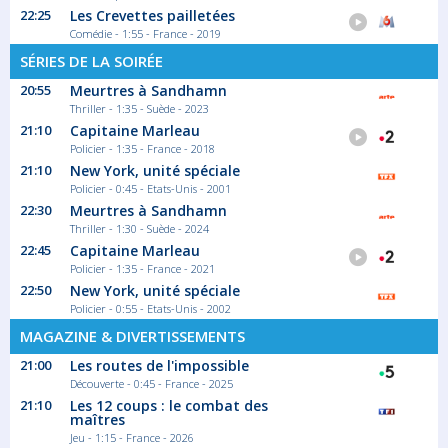
Saison 18 épisode 3
22:25
Les Crevettes pailletées
Une voie ferrée perdue en pleine jungle,
Comédie - 1:55 - France - 2019
des...
Série documentaire Découverte
SÉRIES DE LA SOIRÉE
20:55
Meurtres à Sandhamn
Thriller - 1:35 - Suède - 2023
23:35
21:10
Capitaine Marleau
C dans l'air
Policier - 1:35 - France - 2018
21:10
New York, unité spéciale
Myriam Encaoua invite des spécialistes
Policier - 0:45 - Etats-Unis - 2001
pour...
22:30
Meurtres à Sandhamn
Magazine Actualité
Thriller - 1:30 - Suède - 2024
22:45
Capitaine Marleau
Policier - 1:35 - France - 2021
00:40
22:50
New York, unité spéciale
La p'tite librairie
Policier - 0:55 - Etats-Unis - 2002
François Busnel propose chaque jour de...
MAGAZINE & DIVERTISSEMENTS
Magazine Littéraire
21:00
Les routes de l'impossible
Découverte - 0:45 - France - 2025
21:10
Les 12 coups : le combat des
maîtres
00:45
Jeu - 1:15 - France - 2026
Échappées belles