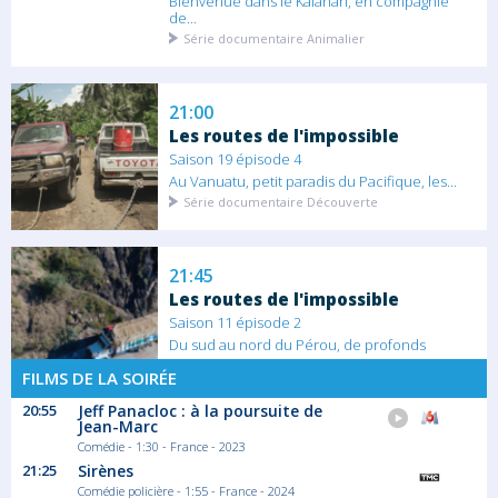
Bienvenue dans le Kalahari, en compagnie
de...
Série documentaire Animalier
21:00
Les routes de l'impossible
Saison 19 épisode 4
Au Vanuatu, petit paradis du Pacifique, les...
Série documentaire Découverte
21:45
Les routes de l'impossible
Saison 11 épisode 2
Du sud au nord du Pérou, de profonds
canyons...
FILMS DE LA SOIRÉE
Série documentaire Découverte
20:55
Jeff Panacloc : à la poursuite de
Jean-Marc
22:40
Comédie - 1:30 - France - 2023
Les routes de l'impossible
21:25
Sirènes
Comédie policière - 1:55 - France - 2024