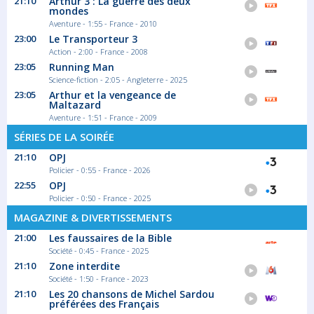
21:10
Arthur 3 : La guerre des deux
mondes
Aventure - 1:55 - France - 2010
23:00
Le Transporteur 3
Action - 2:00 - France - 2008
23:05
Running Man
Science-fiction - 2:05 - Angleterre - 2025
23:05
Arthur et la vengeance de
Maltazard
Aventure - 1:51 - France - 2009
SÉRIES DE LA SOIRÉE
21:10
OPJ
Policier - 0:55 - France - 2026
22:55
OPJ
Policier - 0:50 - France - 2025
MAGAZINE & DIVERTISSEMENTS
21:00
Les faussaires de la Bible
Société - 0:45 - France - 2025
21:10
Zone interdite
Société - 1:50 - France - 2023
21:10
Les 20 chansons de Michel Sardou
préférées des Français