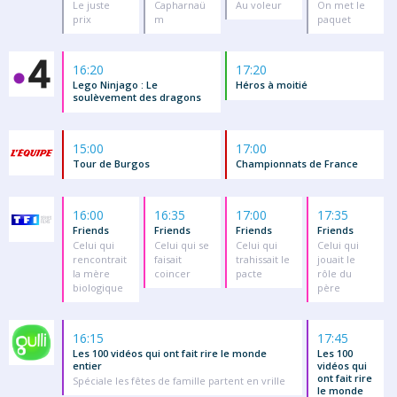
Le juste
Capharnaü
Au voleur
On met le
prix
m
paquet
16:20
17:20
Lego Ninjago : Le
Héros à moitié
soulèvement des dragons
15:00
17:00
Tour de Burgos
Championnats de France
16:00
16:35
17:00
17:35
Friends
Friends
Friends
Friends
Celui qui
Celui qui se
Celui qui
Celui qui
rencontrait
faisait
trahissait le
jouait le
la mère
coincer
pacte
rôle du
biologique
père
16:15
17:45
Les 100 vidéos qui ont fait rire le monde
Les 100
entier
vidéos qui
ont fait rire
Spéciale les fêtes de famille partent en vrille
le monde