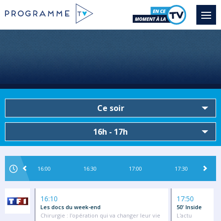
Ce soir
16h - 17h
16:00
16:30
17:00
17:30
16:10
17:50
Les docs du week-end
50' Inside
Chirurgie : l'opération qui va changer leur vie
L'actu