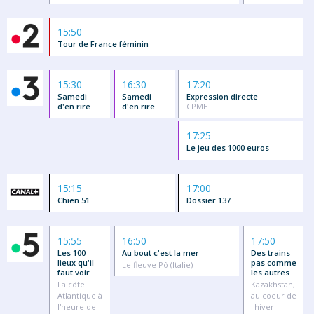
15:50
Tour de France féminin
15:30
16:30
17:20
Samedi
Samedi
Expression directe
d'en rire
d'en rire
CPME
17:25
Le jeu des 1000 euros
15:15
17:00
Chien 51
Dossier 137
15:55
16:50
17:50
Les 100
Au bout c'est la mer
Des trains
lieux qu'il
pas comme
Le fleuve Pô (Italie)
faut voir
les autres
La côte
Kazakhstan,
Atlantique à
au coeur de
l'heure de
l'hiver