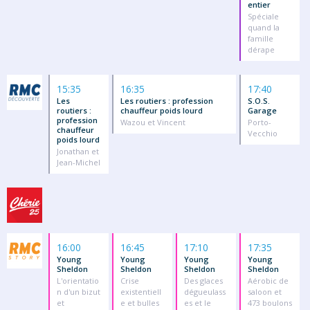
entier
Spéciale
quand la
famille
dérape
15:35
16:35
17:40
Les
Les routiers : profession
S.O.S.
routiers :
chauffeur poids lourd
Garage
profession
Wazou et Vincent
Porto-
chauffeur
Vecchio
poids lourd
Jonathan et
Jean-Michel
16:00
16:45
17:10
17:35
Young
Young
Young
Young
Sheldon
Sheldon
Sheldon
Sheldon
L'orientatio
Crise
Des glaces
Aérobic de
n d'un bizut
existentiell
dégueulass
saloon et
et
e et bulles
es et le
473 boulons