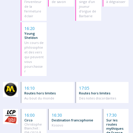
l'inventeur
de savon
singe d'un
à dégraisser
de la
joueur
fermeture
d'orgue de
éclair
Barbarie
16:20
Young
Sheldon
Un cours de
philosophie
et des vers
qui peuvent
vous
pourchasse
r
16:10
17:05
Routes hors limites
Routes hors limites
Au bout du monde
Des notes discordantes
16:00
16:30
17:30
Circo
Destination francophonie
Sur les
Christophe
routes
Kosovo
Blanchet :
mythiques
ma circo à
de France