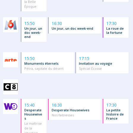
la Belle
Époque
15:50
16:30
17:30
Un jour, un
Un jour, un doc week-end
La roue de
doc week-
la fortune
end
15:50
17:15
Monuments éternels
Invitation au voyage
Pétra, capitale du désert
Spécial Écosse
15:40
16:30
17:30
Desperate
Desperate Housewives
La petite
Housewive
histoire de
Nos faiblesses
s
France
La maîtrise
de la
situation