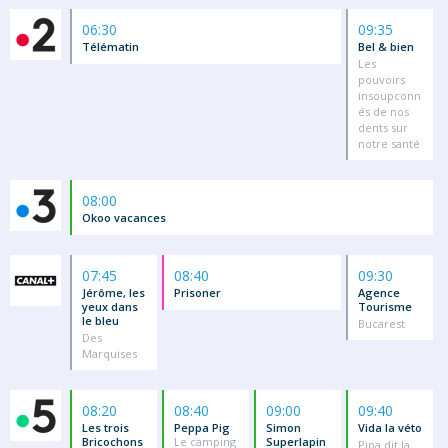
06:30
09:35
Télématin
Bel & bien
Les
pouvoirs
insoupconn
és de nos
dents sur
notre santé
08:00
Okoo vacances
07:45
08:40
09:30
Jérôme, les
Prisoner
Agence
yeux dans
Tourisme
le bleu
Bucarest
Des
Marquises
08:20
08:40
09:00
09:40
Les trois
Peppa Pig
Simon
Vida la véto
Bricochons
Le camping
Superlapin
Pipa dit la