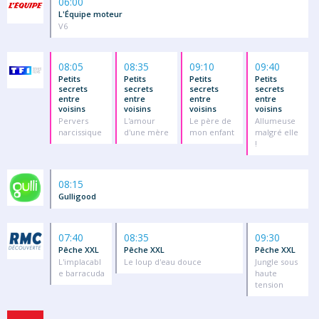
06:00
L'Équipe moteur
V6
08:05
08:35
09:10
09:40
Petits
Petits
Petits
Petits
secrets
secrets
secrets
secrets
entre
entre
entre
entre
voisins
voisins
voisins
voisins
Pervers
L'amour
Le père de
Allumeuse
narcissique
d'une mère
mon enfant
malgré elle
!
08:15
Gulligood
07:40
08:35
09:30
Pêche XXL
Pêche XXL
Pêche XXL
L'implacabl
Le loup d'eau douce
Jungle sous
e barracuda
haute
tension