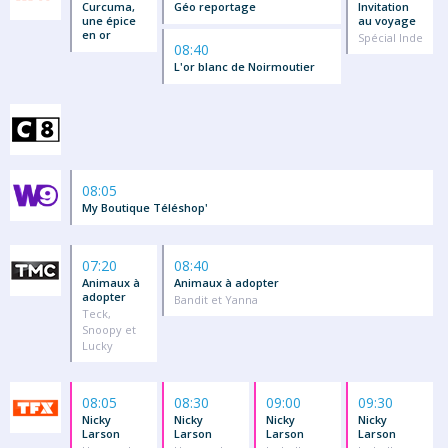
Curcuma,
Géo reportage
Invitation
une épice
au voyage
en or
Spécial Inde
08:40
L'or blanc de Noirmoutier
08:05
My Boutique Téléshop'
07:20
08:40
Animaux à
Animaux à adopter
adopter
Bandit et Yanna
Teck,
Snoopy et
Lucky
08:05
08:30
09:00
09:30
Nicky
Nicky
Nicky
Nicky
Larson
Larson
Larson
Larson