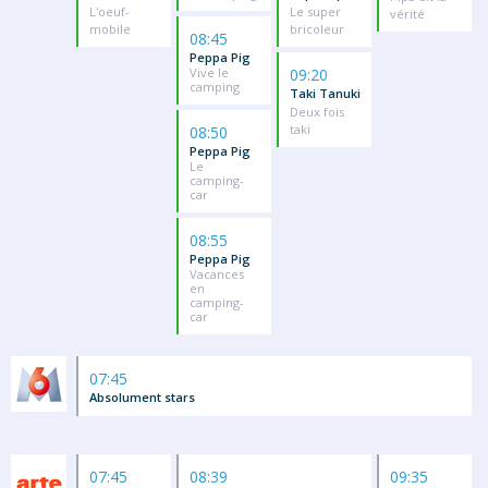
L'oeuf-
Le super
vérité
mobile
bricoleur
08:45
Peppa Pig
Vive le
09:20
camping
Taki Tanuki
Deux fois
taki
08:50
Peppa Pig
Le
camping-
car
08:55
Peppa Pig
Vacances
en
camping-
car
07:45
Absolument stars
07:45
08:39
09:35