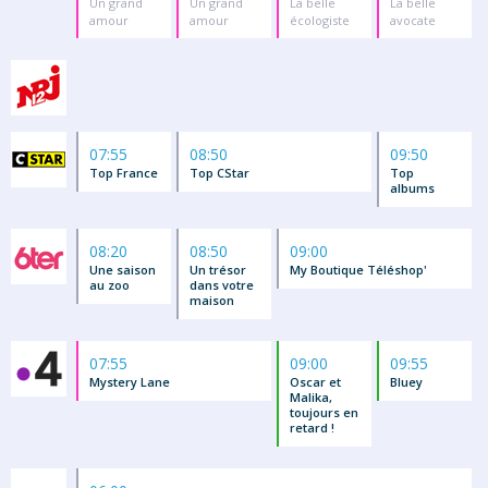
Un grand
Un grand
La belle
La belle
amour
amour
écologiste
avocate
07:55
08:50
09:50
Top France
Top CStar
Top
albums
08:20
08:50
09:00
Une saison
Un trésor
My Boutique Téléshop'
au zoo
dans votre
maison
07:55
09:00
09:55
Mystery Lane
Oscar et
Bluey
Malika,
toujours en
retard !