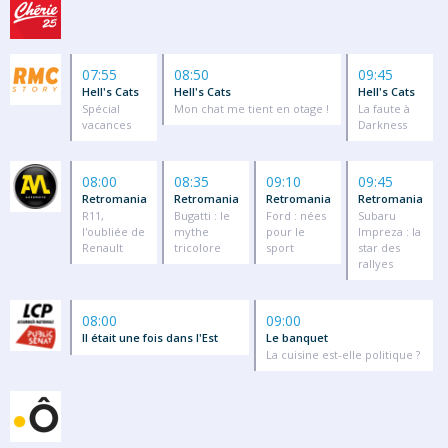
07:55
08:50
09:45
Hell's Cats
Hell's Cats
Hell's Cats
Spécial
Mon chat me tient en otage !
La faute à
vacances
Darkness
08:00
08:35
09:10
09:45
Retromania
Retromania
Retromania
Retromania
R11,
Bugatti : le
Ford : nées
Subaru
l'oubliée de
mythe
pour le
Impreza : la
Renault
tricolore
sport
star des
rallyes
08:00
09:00
Il était une fois dans l'Est
Le banquet
La cuisine est-elle politique ?