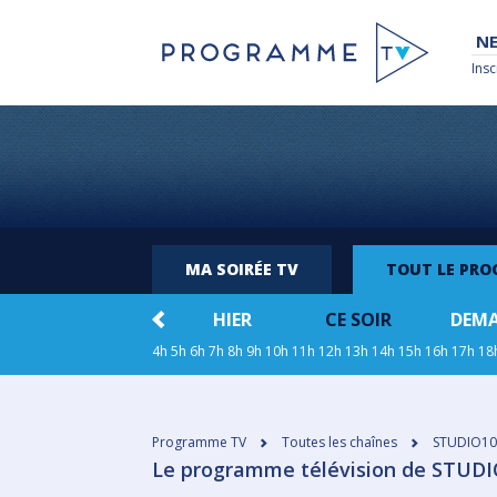
NE
Insc
MA SOIRÉE TV
TOUT LE PR
HIER
CE SOIR
DEM
4h
5h
6h
7h
8h
9h
10h
11h
12h
13h
14h
15h
16h
17h
18
Programme TV
Toutes les chaînes
STUDIO10
Le programme télévision de STUDIO