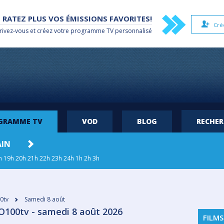
 RATEZ PLUS VOS ÉMISSIONS FAVORITES!
Cré
rivez-vous et créez votre
programme TV
personnalisé
OGRAMME TV
VOD
BLOG
RECHE
AIN
LUN. 10
MAR. 11
MER. 12
JEU
h
19h
20h
21h
22h
23h
24h
1h
2h
3h
0tv
Samedi 8 août
100tv - samedi 8 août 2026
FILMS