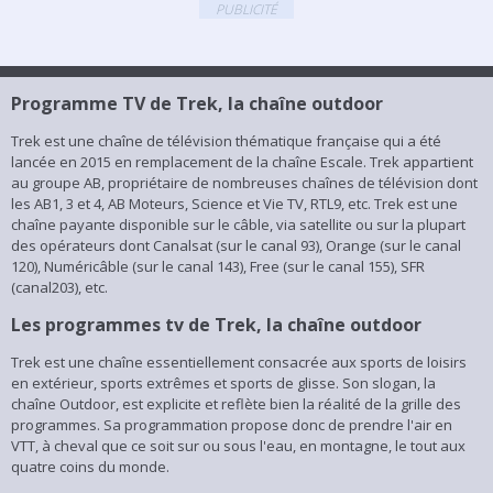
B'hike & Base la grande
PUBLICITÉ
traversée des Alpes
Le 23 aout 2017, Franck un Niçois de 27ans...
Documentaire Sport
Programme TV de Trek, la chaîne outdoor
Trek est une chaîne de télévision thématique française qui a été
Trek est une chaîne de télévision thématique française qui a été
lancée en 2015 en remplacement de la chaîne Escale. Trek
lancée en 2015 en remplacement de la chaîne Escale. Trek appartient
appartient au groupe AB, propriétaire de nombreuses chaînes de
au groupe AB, propriétaire de nombreuses chaînes de télévision dont
télévision dont les AB1, 3 et 4, AB Moteurs, Science et Vie TV,
les AB1, 3 et 4, AB Moteurs, Science et Vie TV, RTL9, etc. Trek est une
RTL9, etc. Trek est une chaîne payante disponible sur le câble, via
chaîne payante disponible sur le câble, via satellite ou sur la plupart
satellite ou sur la plupart des opérateurs dont Canalsat (sur le
des opérateurs dont Canalsat (sur le canal 93), Orange (sur le canal
canal 93), Orange (sur le canal 120), Numéricâble (sur le canal
120), Numéricâble (sur le canal 143), Free (sur le canal 155), SFR
143), Free (sur le canal 155), SFR (canal203), etc.
(canal203), etc.
Lire plus
Les programmes tv de Trek, la chaîne outdoor
Trek est une chaîne essentiellement consacrée aux sports de loisirs
en extérieur, sports extrêmes et sports de glisse. Son slogan, la
chaîne Outdoor, est explicite et reflète bien la réalité de la grille des
programmes. Sa programmation propose donc de prendre l'air en
VTT, à cheval que ce soit sur ou sous l'eau, en montagne, le tout aux
quatre coins du monde.