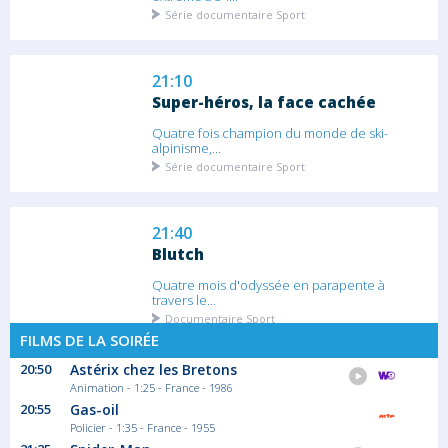
Série documentaire Sport
21:10
Super-héros, la face cachée
Quatre fois champion du monde de ski-
alpinisme,...
Série documentaire Sport
21:40
Blutch
Quatre mois d'odyssée en parapente à
travers le...
Documentaire Sport
FILMS DE LA SOIRÉE
20:50
Astérix chez les Bretons
22:35
Animation - 1:25 - France - 1986
Out of Frame
20:55
Gas-oil
Policier - 1:35 - France - 1955
Suivez le quotidien de Mathis Dumas,