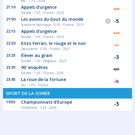
Jeu - 1:25 - 2024
Skier les plus beaux sommets de 4000
21:10
Appels d'urgence
mètres des...
Société - 1:05 - France - 2023
Documentaire Société
21:50
Les avions du bout du monde
Science et technique - 0:55 - France - 2019
22:15
Appels d'urgence
01:45
Société - 1:05 - France - 2023
Punk la véritable histoire Enak
22:30
Enzo Ferrari, le rouge et le noir
Marcel Chaussure
Découverte - 0:55 - France - 2021
Têtard, The Dark Lord, Rancho. Voilà plus de
23:25
Élever au grain
20...
Société - 1:20 - Belgique - 2025
Documentaire Sport
23:35
90' enquêtes
Société - 1:26 - France - 2026
23:45
La roue de la fortune
02:45
Jeu - 1:05 - France
Upurkushun
SPORT DE LA SOIRÉE
Une équipe de huit jeunes français partent
19:55
Championnats d'Europe
en...
Athlétisme - 3:29 - 2026
Magazine Société
03:35