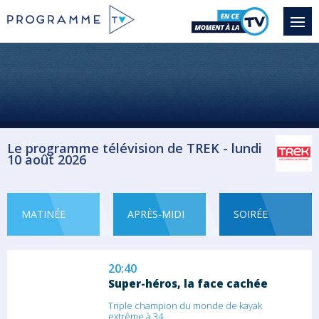
Documentaire Sport
18:45
Mercantour sous nos pieds
Initiés à la randonnée, 22 élèves d'un...
Documentaire Nature
Le programme télévision de TREK - lundi
10 août 2026
19:45
Cours et déplace l'horizon
Le documentaire suit les trailers
spécialisés...
MATINÉE
APRÈS-MIDI
SOIRÉE
Documentaire Aventure
20:40
Super-héros, la face cachée
Triple champion du monde de kayak
extrême à 34...