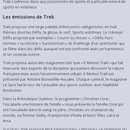
Trek s'adresse donc aux passionnés de sports et particulièrement de
sports en extérieur.
Les émissions de Trek
Trek propose une large palette d'émissions catégorisées en huit
thèmes dont les Défis, la glisse, le surf, Sports extrêmes. Le créneau
Défis propose par exemples « Courrir ou mourir », « Défis hors
normes » ou encore « Survivorman », le challenge d'un aventurier qui
se filme dans les défis auxquel est est confronté avec un harmonica
et un couteau suisse.
Trek propose aussi des magazines tels que « E-Motion Trail » qui fait
intervenir des experts de la discipline qui partent découvrir la nature
française mais aussi l'environnement urbain. E-Motion Trail est
présenté par Antoine Bonnefille-Roualet. Chaque samedi, le magazine
Le Spot fait le tour de l'actualité des sports outdoor avec Mathilde
Boulesteix.
Dans la thématique Outdoor, le programme « Christian Core :
l'escalade une histoire de famille » nous présente la famille Core qui
ont l'escalade dans le sang. Le père, Christian, ex-champion du
monde, sa femme Stella, championne d'Italie et leurs filles, Lara et
Ania.
Sur l'eau, Trek propose Mick Fanning dans « Missing ». Le champion du