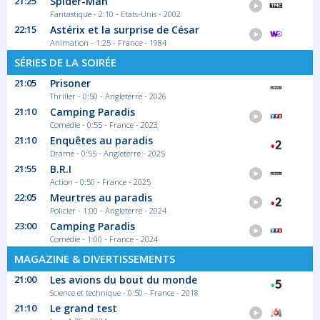
21:25
Spider-Man
athlète,...
Fantastique - 2:10 - Etats-Unis - 2002
Documentaire Sport
22:15
Astérix et la surprise de César
Animation - 1:25 - France - 1984
SÉRIES DE LA SOIRÉE
23:15
Guides d'aventures
21:05
Prisoner
Thriller - 0:50 - Angleterre - 2026
Saison 3 épisode 9
21:10
Camping Paradis
Au coeur des Rocheuses, Lilla Molnar fait
Comédie - 0:55 - France - 2023
mentir...
21:10
Enquêtes au paradis
Série documentaire Aventure
Drame - 0:55 - Angleterre - 2025
21:55
B.R.I
Action - 0:50 - France - 2025
00:10
22:05
Meurtres au paradis
From Zero To Kilimanjaro
Policier - 1:00 - Angleterre - 2024
Nico Valsesia parviendra-t-il à gravir une...
23:00
Camping Paradis
Documentaire Aventure
Comédie - 1:00 - France - 2024
MAGAZINE & DIVERTISSEMENTS
21:00
Les avions du bout du monde
01:05
Science et technique - 0:50 - France - 2018
Le diamant des Alpes
21:10
Le grand test