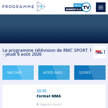
16:00
Zuffa Boxing 10
Sport Judo
Le programme télévision de RMC SPORT 1
- jeudi 6 août 2026
18:30
Grand Prix de Qingdao
Sport Judo
MATINÉE
APRÈS-MIDI
SOIRÉE
20:30
Format MMA
Magazine Sportif