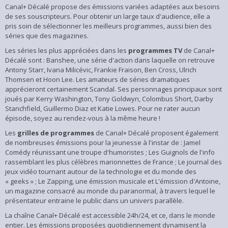
Canal+ Décalé propose des émissions variées adaptées aux besoins
de ses souscripteurs. Pour obtenir un large taux d'audience, elle a
pris soin de sélectionner les meilleurs programmes, aussi bien des
séries que des magazines.
Les séries les plus appréciées dans les
programmes TV
de Canal+
Décalé sont :
Banshee
, une série d'action dans laquelle on retrouve
Antony Starr, Ivana Milicévic, Frankie Fraison, Ben Cross, Ulrich
Thomsen et Hoon Lee. Les amateurs de séries dramatiques
apprécieront certainement
Scandal
. Ses personnages principaux sont
joués par Kerry Washington, Tony Goldwyn, Colombus Short, Darby
Stanchfield, Guillermo Diaz et Katie Lowes. Pour ne rater aucun
épisode, soyez au rendez-vous à la même heure !
Les
grilles de programmes
de Canal+ Décalé proposent également
de nombreuses émissions pour la jeunesse à l'instar de :
Jamel
Comédy
réunissant une troupe d'humoristes ;
Les Guignols de l'info
rassemblant les plus célèbres marionnettes de France ;
Le journal des
jeux vidéo
tournant autour de la technologie et du monde des
« geeks » ;
Le Zapping
, une émission musicale et
L'émission d'Antoine
,
un magazine consacré au monde du paranormal, à travers lequel le
présentateur entraine le public dans un univers parallèle.
La chaîne Canal+ Décalé est accessible 24h/24, et ce, dans le monde
entier. Les émissions proposées quotidiennement dynamisent la