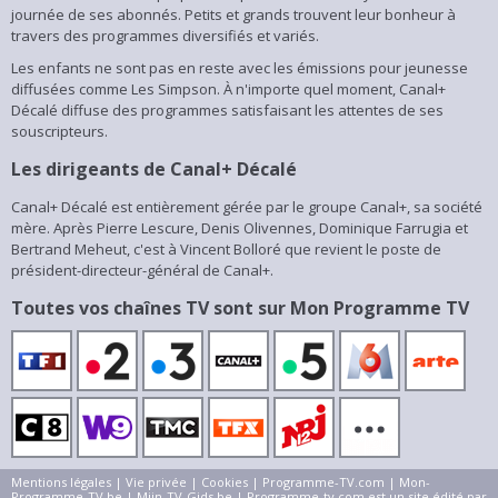
journée de ses abonnés. Petits et grands trouvent leur bonheur à
travers des programmes diversifiés et variés.
Les enfants ne sont pas en reste avec les émissions pour jeunesse
diffusées comme
Les Simpson
. À n'importe quel moment, Canal+
Décalé diffuse des programmes satisfaisant les attentes de ses
souscripteurs.
Les dirigeants de Canal+ Décalé
Canal+ Décalé est entièrement gérée par le groupe Canal+, sa société
mère. Après Pierre Lescure, Denis Olivennes, Dominique Farrugia et
Bertrand Meheut, c'est à Vincent Bolloré que revient le poste de
président-directeur-général de Canal+.
Toutes vos chaînes TV sont sur Mon Programme TV
Mentions légales
|
Vie privée
|
Cookies
|
Programme-TV.com
|
Mon-
Programme-TV.be
|
Mijn-TV-Gids.be
| Programme-tv.com est un site édité par