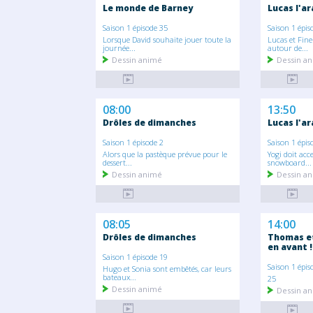
Le monde de Barney
Lucas l'a
Saison 1 épisode 35
Saison 1 épis
Lorsque David souhaite jouer toute la
Lucas et Fin
journée...
autour de...
Dessin animé
Dessin a
08:00
13:50
Drôles de dimanches
Lucas l'a
Saison 1 épisode 2
Saison 1 épis
Alors que la pastèque prévue pour le
Yogi doit acc
dessert...
snowboard...
Dessin animé
Dessin a
08:05
14:00
Drôles de dimanches
Thomas et
en avant !
Saison 1 épisode 19
Saison 1 épis
Hugo et Sonia sont embêtés, car leurs
bateaux...
25
Dessin animé
Dessin a