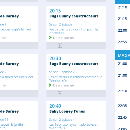
21:10
20:15
de Barney
Bugs Bunny constructeurs
21:15
ode 9
Saison 2 épisode
 découvre qu'elle n'est
Pas de clients aujourd'hui pour les
22:00
Bricoleurs,...
nimé
Dessin animé
22:55
MAGA
20:30
21:00
de Barney
Bugs Bunny constructeurs
ode 7
Saison 1 épisode 29
21:00
e à maîtriser une super
Les bricoleurs se rendent compte que
Winston n'a...
nimé
Dessin animé
21:10
20:40
22:35
de Barney
Baby Looney Tunes
22:45
ode 11
Saison 2 épisode 44
sauver le jardin
Les Baby Looney sont adorables et
re,...
vivent tous...
23:05