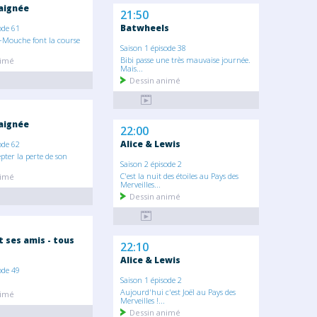
raignée
21:50
Batwheels
ode 61
e-Mouche font la course
Saison 1 épisode 38
Bibi passe une très mauvaise journée.
nimé
Mais...
Dessin animé
raignée
22:00
Alice & Lewis
ode 62
epter la perte de son
Saison 2 épisode 2
C'est la nuit des étoiles au Pays des
nimé
Merveilles...
Dessin animé
 ses amis - tous
22:10
Alice & Lewis
ode 49
Saison 1 épisode 2
Aujourd'hui c'est Joël au Pays des
nimé
Merveilles !...
Dessin animé