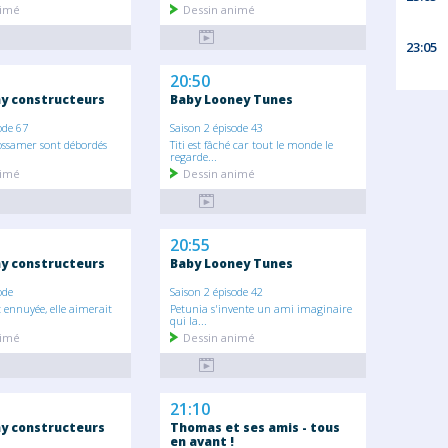
nimé
Dessin animé
23:05
20:50
y constructeurs
Baby Looney Tunes
ode 67
Saison 2 épisode 43
ossamer sont débordés
Titi est fâché car tout le monde le
regarde...
nimé
Dessin animé
20:55
y constructeurs
Baby Looney Tunes
ode
Saison 2 épisode 42
t ennuyée, elle aimerait
Petunia s'invente un ami imaginaire
qui la...
nimé
Dessin animé
21:10
y constructeurs
Thomas et ses amis - tous
en avant !