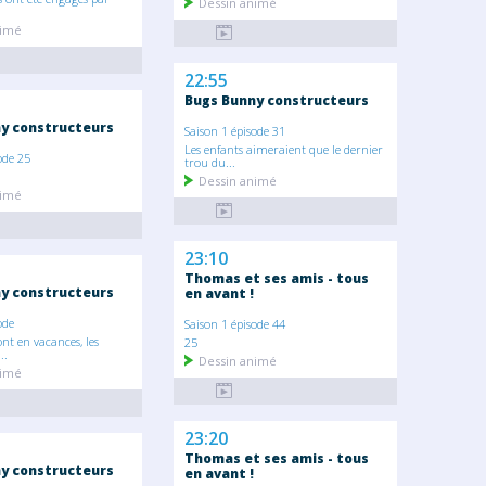
Dessin animé
nimé
22:55
Bugs Bunny constructeurs
y constructeurs
Saison 1 épisode 31
Les enfants aimeraient que le dernier
ode 25
trou du...
Dessin animé
nimé
23:10
Thomas et ses amis - tous
y constructeurs
en avant !
ode
Saison 1 épisode 44
ont en vacances, les
25
..
Dessin animé
nimé
23:20
Thomas et ses amis - tous
y constructeurs
en avant !