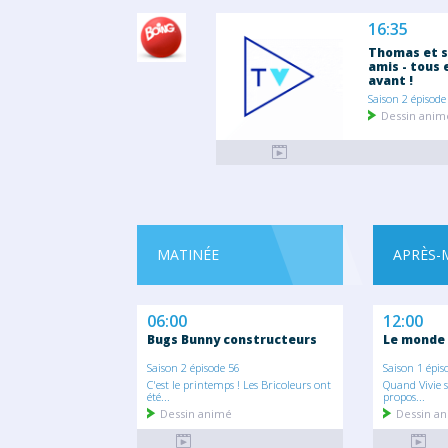
16:35
Thomas et 
amis - tous 
avant !
Saison 2 épisode
Dessin anim
MATINÉE
APRÈS-
06:00
12:00
Bugs Bunny constructeurs
Le monde 
Saison 2 épisode 56
Saison 1 épis
C'est le printemps ! Les Bricoleurs ont
Quand Vivie s
été...
propos...
Dessin animé
Dessin a