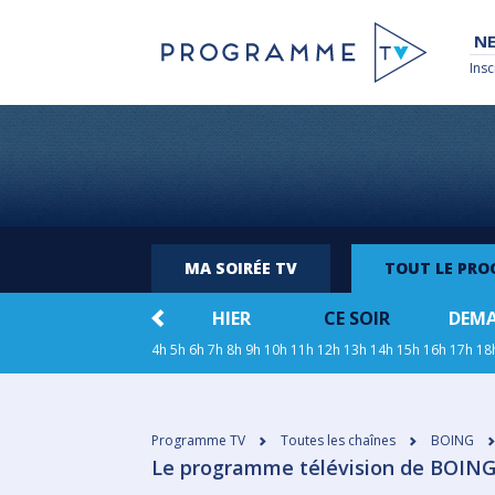
NE
Insc
MA SOIRÉE TV
TOUT LE PR
HIER
CE SOIR
DEM
4h
5h
6h
7h
8h
9h
10h
11h
12h
13h
14h
15h
16h
17h
18
Programme TV
Toutes les chaînes
BOING
Le programme télévision de BOING