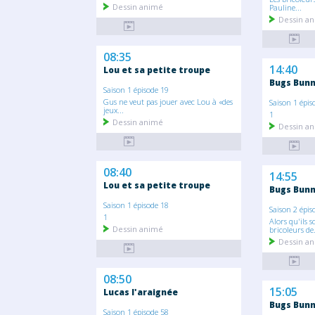
Dessin animé
Pauline...
Dessin a
08:35
14:40
Lou et sa petite troupe
Bugs Bunn
Saison 1 épisode 19
Gus ne veut pas jouer avec Lou à «des
Saison 1 épis
jeux...
1
Dessin animé
Dessin a
08:40
14:55
Lou et sa petite troupe
Bugs Bunn
Saison 1 épisode 18
Saison 2 épis
1
Alors qu'ils s
Dessin animé
bricoleurs de.
Dessin a
08:50
15:05
Lucas l'araignée
Bugs Bunn
Saison 1 épisode 58