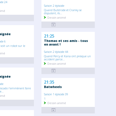
ode 24
Saison 2 épisode
Quand Bulstrode et Cranky se
nimé
disputent, ils...
Dessin animé
raignée
21:25
Thomas et ses amis - tous
ode 6
en avant !
voit un robot sur le
Saison 2 épisode 44
nimé
Quand Percy et Kana ont presque un
accident parce...
Dessin animé
raignée
21:35
ode
Batwheels
vocado l'emmènent faire
...
Saison 1 épisode 39
nimé
1
Dessin animé