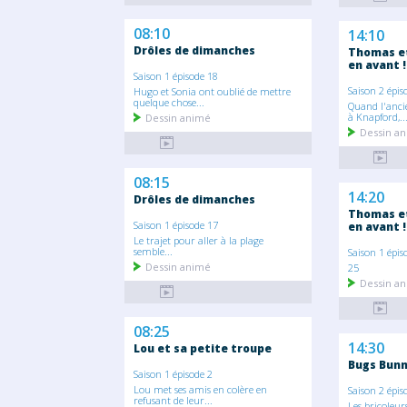
08:10
14:10
Drôles de dimanches
Thomas et
en avant !
Saison 1 épisode 18
Saison 2 épis
Hugo et Sonia ont oublié de mettre
quelque chose...
Quand l'anci
à Knapford,..
Dessin animé
Dessin a
08:15
14:20
Drôles de dimanches
Thomas et
Saison 1 épisode 17
en avant !
Le trajet pour aller à la plage
semble...
Saison 1 épis
Dessin animé
25
Dessin a
08:25
14:30
Lou et sa petite troupe
Bugs Bunn
Saison 1 épisode 2
Lou met ses amis en colère en
Saison 2 épis
refusant de leur...
Les bricoleur