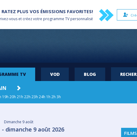
 RATEZ PLUS VOS ÉMISSIONS FAVORITES!
Cré
rivez-vous et créez votre
programme TV
personnalisé
OGRAMME TV
VOD
BLOG
RECHE
AIN
MAR. 11
MER. 12
JEU. 13
VEN
h
19h
20h
21h
22h
23h
24h
1h
2h
3h
Dimanche 9 août
 - dimanche 9 août 2026
FILMS