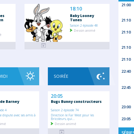
21:00
18:10
ses
Baby Looney
en
Tunes
21:10
Saison 2 épisode 48
Dessin animé
21:10
é
21:10
21:10
22:40
MIDI
SOIRÉE
22:45
20:05
de Barney
Bugs Bunny constructeurs
23:00
ode 4
Saison 2 épisode 74
e dispute avec ses amis à
Direction le Far West pour les
23:05
Bricoleurs, qui...
nimé
Dessin animé
SÉRIE