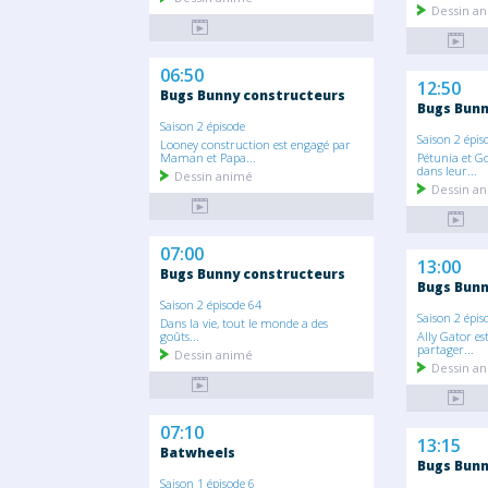
Dessin a
06:50
12:50
Bugs Bunny constructeurs
Bugs Bunn
Saison 2 épisode
Saison 2 épis
Looney construction est engagé par
Maman et Papa...
Pétunia et G
dans leur...
Dessin animé
Dessin a
07:00
13:00
Bugs Bunny constructeurs
Bugs Bunn
Saison 2 épisode 64
Saison 2 épis
Dans la vie, tout le monde a des
goûts...
Ally Gator es
partager...
Dessin animé
Dessin a
07:10
13:15
Batwheels
Bugs Bunn
Saison 1 épisode 6