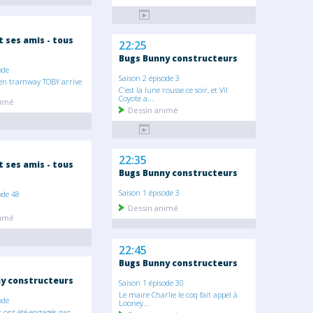
 ses amis - tous
22:25
Bugs Bunny constructeurs
ode
Saison 2 épisode 3
en tramway TOBY arrive
.
C'est la lune rousse ce soir, et Vil
Coyote a...
nimé
Dessin animé
22:35
 ses amis - tous
Bugs Bunny constructeurs
Saison 1 épisode 3
ode 48
Dessin animé
nimé
22:45
Bugs Bunny constructeurs
y constructeurs
Saison 1 épisode 30
Le maire Charlie le coq fait appel à
ode
Looney...
s ont été engagés par