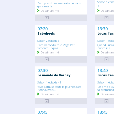
Saison 1 épis
Bam prend une mauvaise décision
qui cause le...
1
Dessin animé
Dessin a
07:20
13:30
Batwheels
Lucas l'a
Saison 2 épisode 6
Saison 1 épis
Bam va conduire le Méga Bat-
Quand Lucas 
stodonte jusqu'à...
buffet, il le...
Dessin animé
Dessin a
07:30
13:40
Le monde de Barney
Lucas l'a
Saison 1 épisode 41
Saison 1 épis
Vivie s'amuse toute la journée avec
Les amis d'A
Nonna, mais...
sa promenade
Dessin animé
Dessin a
07:45
13:45