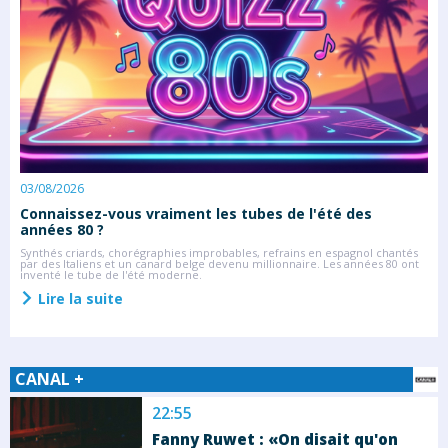
03/08/2026
2
Connaissez-vous vraiment les tubes de l'été des
S
années 80 ?
C
s
rs
Synthés criards, chorégraphies improbables, refrains en espagnol chantés
l
rs
par des Italiens et un canard belge devenu millionnaire. Les années 80 ont
inventé le tube de l'été moderne.
Lire la suite
CANAL +
22:55
Fanny Ruwet : «On disait qu'on