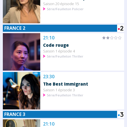
Saison 20 épisode 15
Série/Feuilleton Policier
FRANCE 2
21:10
Code rouge
Saison 1 épisode 4
Série/Feuilleton Thriller
23:30
The Best Immigrant
Saison 1 épisode 3
Série/Feuilleton Thriller
FRANCE 3
21:10