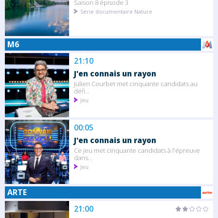
Saison 8 épisode 3
Série documentaire Nature
M6
21:10
J'en connais un rayon
Julien Courbet met cinquante candidats au
défi...
Jeu
00:05
J'en connais un rayon
Ce jeu met cinquante candidats à l'épreuve
dans...
Jeu
ARTE
21:00