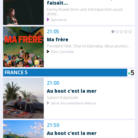
faisait...
Fanny Ruwet livre une introspection aussi
drôle...
Spectacle
21:05
Ma frère
Pendant l'été, Shaï et Djeneba, deux jeunes...
Film Comédie
FRANCE 5
21:00
Au bout c'est la mer
Saison 8 épisode
Série documentaire Nature
21:50
Au bout c'est la mer