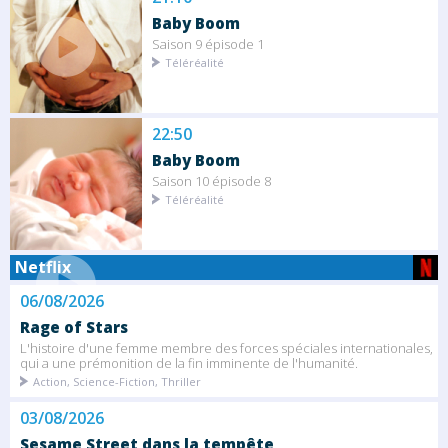
Baby Boom
Saison 9 épisode 1
Téléréalité
22:50
Baby Boom
Saison 10 épisode 8
Téléréalité
Netflix
06/08/2026
Rage of Stars
L'histoire d'une femme membre des forces spéciales internationales,
qui a une prémonition de la fin imminente de l'humanité.
Action, Science-Fiction, Thriller
03/08/2026
Sesame Street dans la tempête