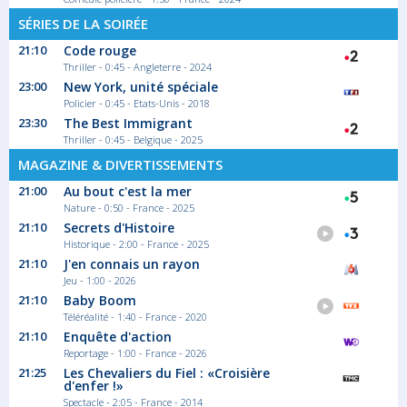
SÉRIES DE LA SOIRÉE
21:10
Code rouge
Thriller - 0:45 - Angleterre - 2024
23:00
New York, unité spéciale
Policier - 0:45 - Etats-Unis - 2018
23:30
The Best Immigrant
Thriller - 0:45 - Belgique - 2025
MAGAZINE & DIVERTISSEMENTS
21:00
Au bout c'est la mer
Nature - 0:50 - France - 2025
21:10
Secrets d'Histoire
Historique - 2:00 - France - 2025
21:10
J'en connais un rayon
Jeu - 1:00 - 2026
21:10
Baby Boom
Téléréalité - 1:40 - France - 2020
21:10
Enquête d'action
Reportage - 1:00 - France - 2026
21:25
Les Chevaliers du Fiel : «Croisière
d'enfer !»
Spectacle - 2:05 - France - 2014