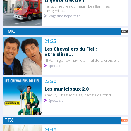
Enquête d'action
Paris, 3 heures du matin. Les flammes
ravagent la...
Magazine Reportage
TMC
21:25
Les Chevaliers du Fiel :
«Croisière...
«Il Parmigiano», navire amiral de la croisière...
Spectacle
23:30
Les municipaux 2.0
Amour, luttes sociales, débats de fond,...
Spectacle
TFX
21:10