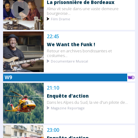
La prisonnière de Bordeaux
Alma vit seule dans une vaste demeure
bourgeoise...
Film Drame
22:45
We Want the Funk !
Retour en archives bondissantes et
costumes...
Documentaire Musical
W9
21:10
Enquête d'action
Dans les Alpes du Sud, la vie d'un pilote de...
Magazine Reportage
23:00