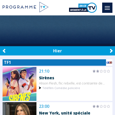
Hier
TF1
21:10
Sirènes
Alison Flesh, flic rebelle, est contrainte de...
Téléfilm Comédie policière
23:00
New York, unité spéciale