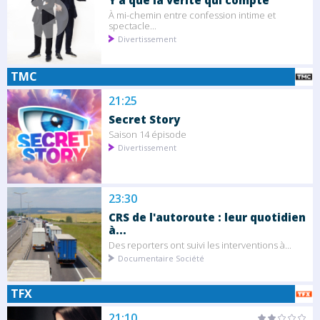
Y'a que la vérité qui compte
À mi-chemin entre confession intime et
spectacle...
Divertissement
TMC
21:25
Secret Story
Saison 14 épisode
Divertissement
23:30
CRS de l'autoroute : leur quotidien
à...
Des reporters ont suivi les interventions à...
Documentaire Société
TFX
21:10