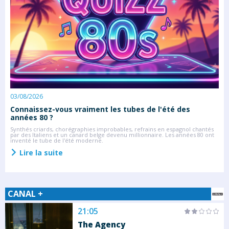
03/08/2026
2
Connaissez-vous vraiment les tubes de l'été des
S
années 80 ?
C
s
rs
Synthés criards, chorégraphies improbables, refrains en espagnol chantés
l
rs
par des Italiens et un canard belge devenu millionnaire. Les années 80 ont
inventé le tube de l'été moderne.
Lire la suite
CANAL +
21:05
The Agency