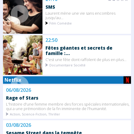
SMS
Laurent mène une vie sans encombres
jusqu'au...
Film Comédie
22:50
Fêtes géantes et secrets de
famille :...
C'est une fête dont raffolent de plus en plus...
Documentaire Société
Netflix
06/08/2026
Rage of Stars
L'histoire d'une femme membre des forces spéciales internationales,
qui a une prémonition de la fin imminente de l'humanité.
Action, Science-Fiction, Thriller
03/08/2026
Sesame Street dans la tempête