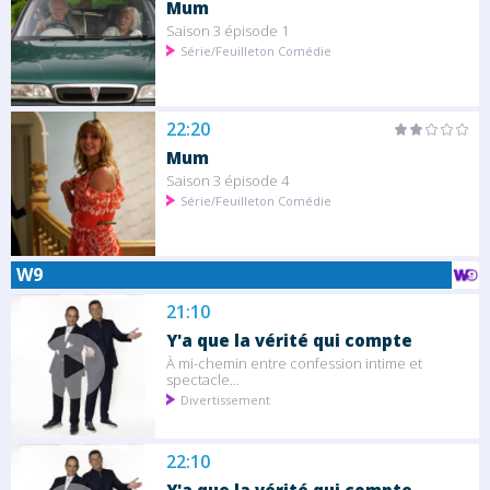
Mum
Saison 3 épisode 1
Série/Feuilleton Comédie
22:20
Mum
Saison 3 épisode 4
Série/Feuilleton Comédie
W9
21:10
Y'a que la vérité qui compte
À mi-chemin entre confession intime et
spectacle...
Divertissement
22:10