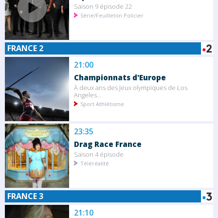
Saison 9 épisode 22
Série/Feuilleton Policier
FRANCE 2
21:00
Championnats d'Europe
À deux ans des Jeux olympiques de Los
Angeles...
Sport Athlétisme
23:35
Drag Race France
Saison 4 épisode
Téléréalité
FRANCE 3
21:10