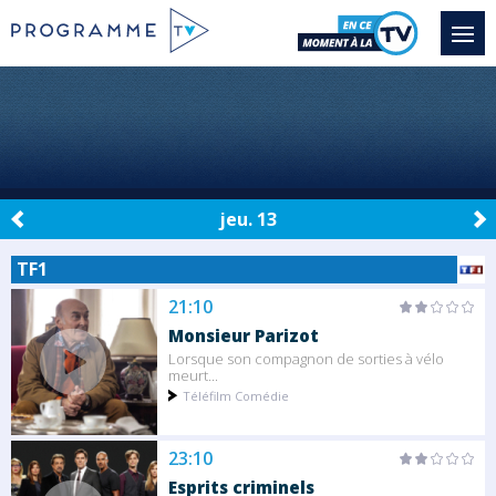
jeu. 13
TF1
21:10
Monsieur Parizot
Lorsque son compagnon de sorties à vélo
meurt...
Téléfilm Comédie
23:10
Esprits criminels