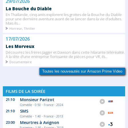
29/07/2026
La Bouche du Diable
En Thaïlande, cinq amis explorent les grottes de la Bouche du Diable
pour une dernière aventure avant de se lancer dans la vie d'adultes.
Mais ils...
Horreur, Thriller
17/07/2026
Les Morveux
Découvrez les frères Jagger et Dawson dans cette hilarante téléréalité.
À la tête d'une entreprise florissante de pièces pour VR, ils...
Documentaire
Toutes les nouveautés sur Amazon Prime Video
FILMS DE LA SOIRÉE
21:10
Monsieur Parizot
Comédie - 0:50 - France - 2024
21:10
SMS
Comédie - 1:40 - France - 2013
23:00
Meurtres à Avignon
Suspense - 1:30 - France - 2015