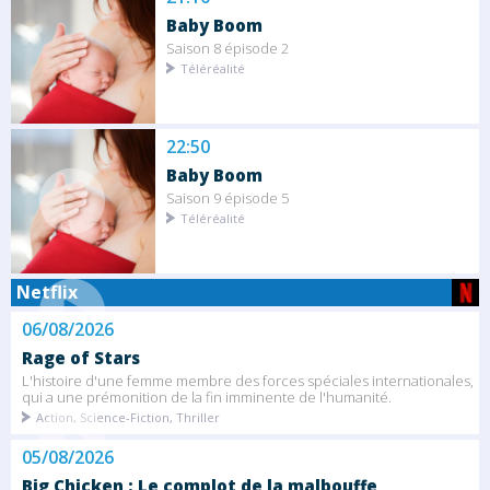
Baby Boom
Saison 8 épisode 2
Téléréalité
22:50
Baby Boom
Saison 9 épisode 5
Téléréalité
Netflix
06/08/2026
Rage of Stars
L'histoire d'une femme membre des forces spéciales internationales,
qui a une prémonition de la fin imminente de l'humanité.
Action, Science-Fiction, Thriller
05/08/2026
Big Chicken : Le complot de la malbouffe