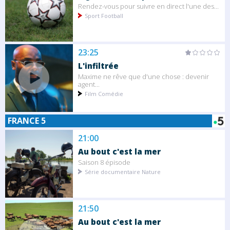
Rendez-vous pour suivre en direct l'une des...
Sport Football
23:25
L'infiltrée
Maxime ne rêve que d'une chose : devenir
agent...
Film Comédie
FRANCE 5
21:00
Au bout c'est la mer
Saison 8 épisode
Série documentaire Nature
21:50
Au bout c'est la mer