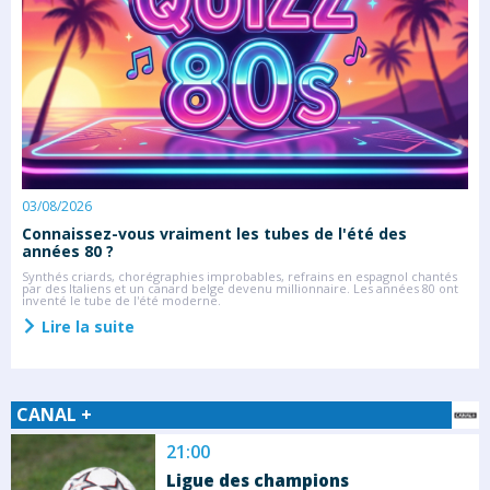
03/08/2026
2
Connaissez-vous vraiment les tubes de l'été des
S
années 80 ?
C
s
rs
Synthés criards, chorégraphies improbables, refrains en espagnol chantés
l
rs
par des Italiens et un canard belge devenu millionnaire. Les années 80 ont
inventé le tube de l'été moderne.
Lire la suite
CANAL +
21:00
Ligue des champions