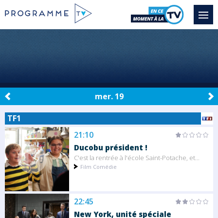
mer. 19
TF1
21:10
Ducobu président !
C'est la rentrée à l'école Saint-Potache, et...
Film Comédie
22:45
New York, unité spéciale