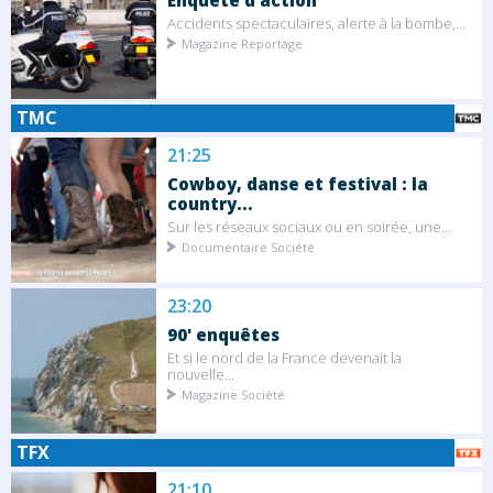
Enquête d'action
Accidents spectaculaires, alerte à la bombe,...
Magazine Reportage
TMC
21:25
Cowboy, danse et festival : la
country...
Sur les réseaux sociaux ou en soirée, une...
Documentaire Société
23:20
90' enquêtes
Et si le nord de la France devenait la
nouvelle...
Magazine Société
TFX
21:10