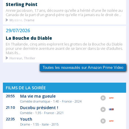
Sterling Point
Annie Jacobson, 17 ans, découvre qu'elle a hérité d'une île isolée au
Canada de la part d'un grand-père qu'elle n'a jamais eu le droit de...
Mystère, Drame
29/07/2026
La Bouche du Diable
En Thaïlande, cinq amis explorent les grottes de la Bouche du Diable
pour une dernière aventure avant de se lancer dans la vie d'adultes.
Mais ils...
Horreur, Thriller
Toutes les nouveautés sur Amazon Prime Video
FILMS DE LA SOIRÉE
20:55
Ma vie ma gueule
Comédie dramatique - 1:40 - France - 2024
21:10
Ducobu président !
Comédie - 1:35 - France - 2021
22:35
Youth
Drame - 1:55 - Italie - 2015