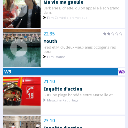
Ma vie ma gueule
Barberie Bichette, qu'on appelle à son grand
dam...
Film Comédie dramatique
22:35
Youth
Fred et Mick, deux vieux amis octogénaires
pour...
Film Drame
W9
21:10
Enquête d'action
Sur une plage bondée entre Marseille et...
Magazine Reportage
23:10