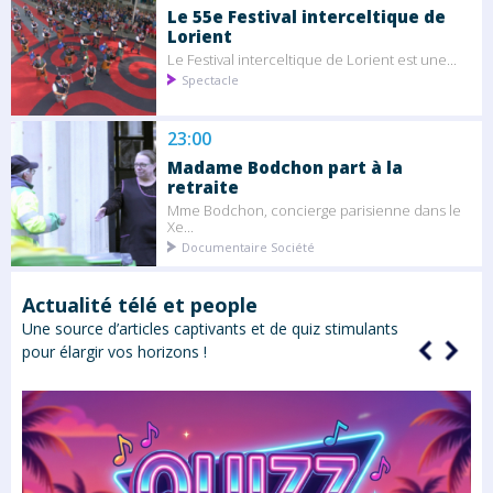
Le 55e Festival interceltique de
Lorient
Le Festival interceltique de Lorient est une...
Spectacle
23:00
Madame Bodchon part à la
retraite
Mme Bodchon, concierge parisienne dans le
Xe...
Documentaire Société
Actualité télé et people
Une source d’articles captivants et de quiz stimulants
pour élargir vos horizons !