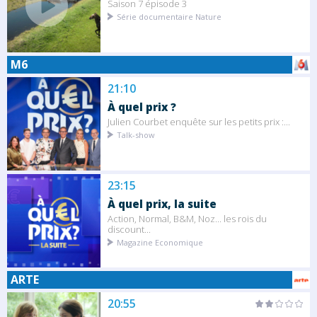
Saison 7 épisode 3
Série documentaire Nature
M6
21:10
À quel prix ?
Julien Courbet enquête sur les petits prix :...
Talk-show
23:15
À quel prix, la suite
Action, Normal, B&M, Noz... les rois du
discount...
Magazine Economique
ARTE
20:55