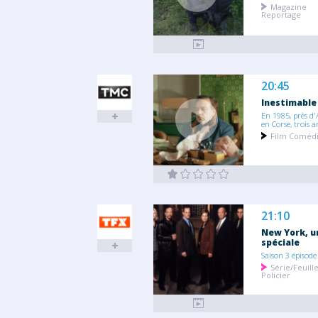
Magazine
Reportage
20:45
Inestimable
En 1985, près d'
en Corse, trois a
Film Coméd
21:10
New York, u
spéciale
Saison 3 épisode
Série/Feuill
Policier