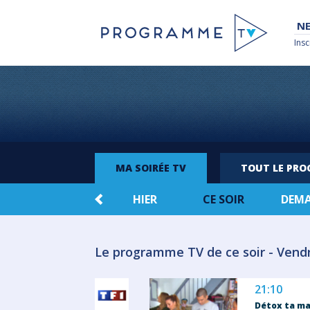
NE
Insc
MA SOIRÉE TV
TOUT LE PR
HIER
CE SOIR
DEM
Le programme TV de ce soir - Vend
21:10
Détox ta ma