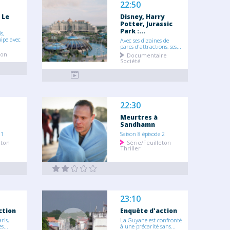
22:50
 Le
Disney, Harry
Potter, Jurassic
Park :...
s,
ipe avec
Avec ses dizaines de
parcs d'attractions, ses...
ion
Documentaire
Société
22:30
Meurtres à
Sandhamn
 1
Saison 8 épisode 2
eton
Série/Feuilleton
Thriller
23:10
ction
Enquête d'action
ris,
La Guyane est confronté
s...
à une précarité sans...