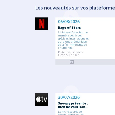
Les nouveautés sur vos plateforme
06/08/2026
Rage of Stars
L'histoire d'une femme
membre des forces
spéciales internationales,
qui a une prémonition
de la fin imminente de
l'humanité.
Action, Science-
Fiction, Thriller
30/07/2026
Snoopy présente :
Rien ne vaut son...
La niche adorée de
Snoopy disparaît. En