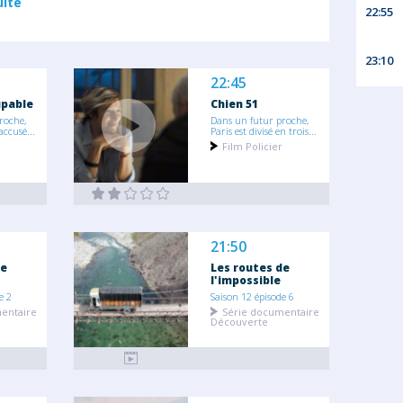
uite
22:55
23:10
22:45
upable
Chien 51
roche,
Dans un futur proche,
accusé...
Paris est divisé en trois...
Film Policier
21:50
de
Les routes de
l'impossible
e 2
Saison 12 épisode 6
entaire
Série documentaire
Découverte