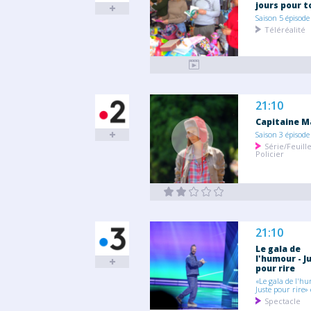
jours pour t
Saison 5 épisode
Téléréalité
21:10
Capitaine M
Saison 3 épisode
Série/Feuill
Policier
21:10
Le gala de
l'humour - J
pour rire
«Le gala de l'h
Juste pour rire» 
Spectacle