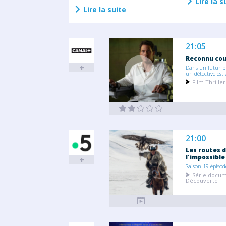
Lire la s
Lire la suite
21:05
Reconnu co
Dans un futur p
un détective est 
Film Thriller
21:00
Les routes 
l'impossible
Saison 19 épisod
Série docum
Découverte