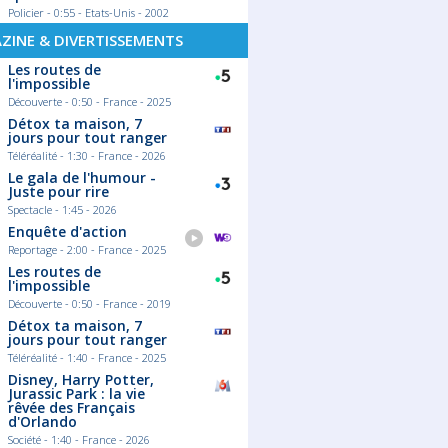
Policier - 0:55 - Etats-Unis - 2002
ZINE & DIVERTISSEMENTS
Les routes de
l'impossible
Découverte - 0:50 - France - 2025
Détox ta maison, 7
jours pour tout ranger
Téléréalité - 1:30 - France - 2026
07/04/2026
Le gala de l'humour -
Juste pour rire
e cuisine à la TV :
Finales européennes 2026 :
 suivre en 2026
Le calendrier complet des
Spectacle - 1:45 - 2026
France 5)
chocs à venir !
Enquête d'action
quoi regarder ce soir
Le football européen s'apprête à vivre
Reportage - 2:00 - France - 2025
 Entre Cauchemar en
ses moments les plus intenses. Alors
Les routes de
 Voyage en cuisine sur
que les quarts de finale battent leur
guster sur France 5 et
plein, les regards se tournent déjà vers
l'impossible
rance 3, l'offre culinaire
les grandes finales de l'UEFA.
Découverte - 0:50 - France - 2019
ise n'a jamais été aussi
03/08/2026
Lire la suite
Détox ta maison, 7
Connaissez
uite
jours pour tout ranger
les tubes de
Téléréalité - 1:40 - France - 2025
années 80 ?
Disney, Harry Potter,
Synthés criards
Jurassic Park : la vie
improbables, re
rêvée des Français
chantés par des 
d'Orlando
belge devenu mi
80 ont inventé l
Société - 1:40 - France - 2026
moderne.