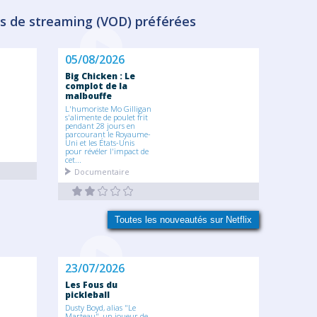
s de streaming (VOD) préférées
05/08/2026
Big Chicken : Le
complot de la
malbouffe
L'humoriste Mo Gilligan
s'alimente de poulet frit
pendant 28 jours en
parcourant le Royaume-
Uni et les États-Unis
pour révéler l'impact de
cet...
Documentaire
Toutes les nouveautés sur Netflix
23/07/2026
Les Fous du
pickleball
Dusty Boyd, alias "Le
Marteau", un joueur de