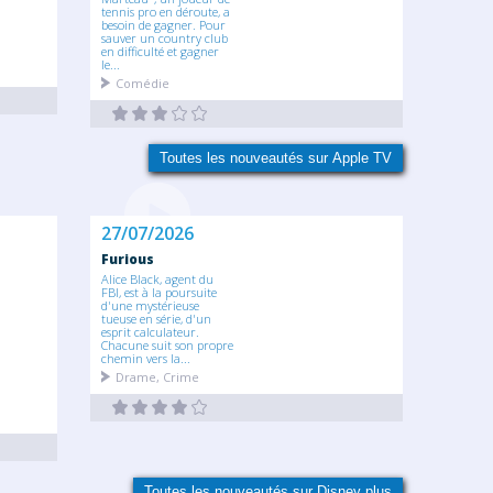
tennis pro en déroute, a
besoin de gagner. Pour
sauver un country club
en difficulté et gagner
le...
Comédie
Toutes les nouveautés sur Apple TV
27/07/2026
Furious
Alice Black, agent du
FBI, est à la poursuite
d'une mystérieuse
tueuse en série, d'un
esprit calculateur.
Chacune suit son propre
chemin vers la...
Drame, Crime
Toutes les nouveautés sur Disney plus