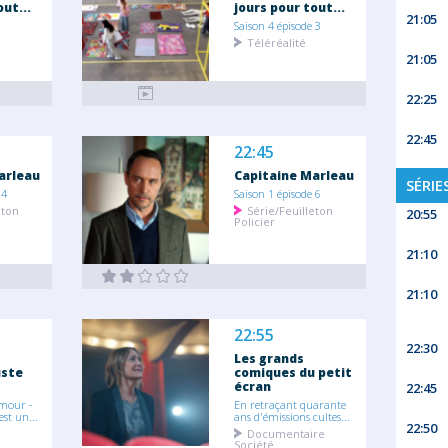
out...
jours pour tout...
21:05
Saison 4 épisode 3
Téléréalité
21:05
22:25
22:45
22:45
arleau
Capitaine Marleau
SÉRIE
 4
Saison 1 épisode 6
eton
Série/Feuilleton
20:55
Policier
21:10
21:10
22:55
22:30
Les grands
uste
comiques du petit
écran
22:45
umour -
En retraçant quarante
est un...
ans d'émissions cultes...
22:50
Documentaire
Société