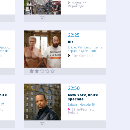
Magazine
Reportage
22:25
Bis
Ajaccio,
Éric et Patrice sont amis
mis de...
depuis le lycée. L'un...
ie
Film Comédie
22:50
nité
New York, unité
spéciale
 17
Saison 4 épisode 16
eton
Série/Feuilleton
Policier