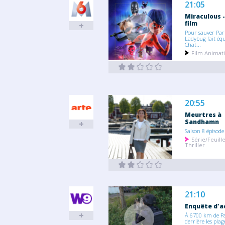
21:05
Miraculous -
film
Pour sauver Pari
Ladybug fait équ
Chat...
Film Animat
20:55
Meurtres à
Sandhamn
Saison 8 épisode
Série/Feuill
Thriller
21:10
Enquête d'a
À 6700 km de Pa
derrière les plage