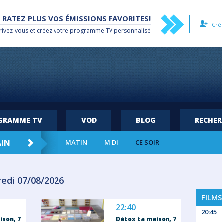
 RATEZ PLUS VOS ÉMISSIONS FAVORITES!
Cré
rivez-vous et créez votre
programme TV
personnalisé
OGRAMME TV
VOD
BLOG
RECHE
AIN
DIM. 09
LUN. 10
MAR. 11
MER
MATIN
MIDI
CE SOIR
redi 07/08/2026
FILMS
22:40
20:45
ison, 7
Détox ta maison, 7