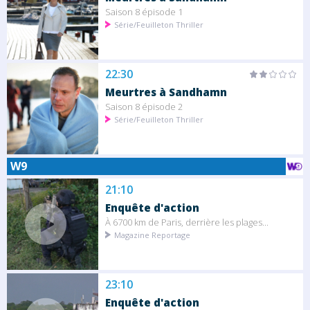
Saison 8 épisode 1
Série/Feuilleton Thriller
22:30
Meurtres à Sandhamn
Saison 8 épisode 2
Série/Feuilleton Thriller
W9
21:10
Enquête d'action
À 6700 km de Paris, derrière les plages...
Magazine Reportage
23:10
Enquête d'action