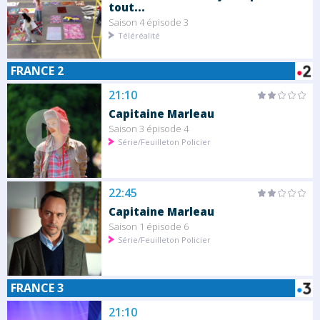
tout...
Saison 4 épisode 3
Téléréalité
FRANCE 2
21:10
Capitaine Marleau
Saison 3 épisode 4
Série/Feuilleton Policier
22:45
Capitaine Marleau
Saison 1 épisode 6
Série/Feuilleton Policier
FRANCE 3
21:10