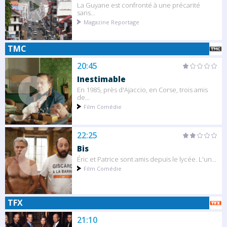
La Guyane est confronté à une précarité
sans...
Magazine Reportage
TMC
20:45
Inestimable
En 1985, près d'Ajaccio, en Corse, trois amis
de...
Film Comédie
22:25
Bis
Éric et Patrice sont amis depuis le lycée. L'un...
Film Comédie
TFX
21:10