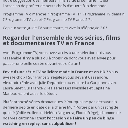
notre suggestion des meilleurs films TV de la semaine ? C'est
l'occasion de profiter de petits chefs d'œuvre à la demande.
Programme TV dimanche ? Programme TV TF1 ? Programme TV demain
? Programme TV ce soir ? Programme TV France 2 ? ...
Cap sur votre guide TV sur mesure, et vive la téléphagie 2.0 !
Regarder l'ensemble de vos séries, films
et documentaires TV en France
Avec Programme TV, vous avez accès à une sélection qui vous
ressemble. Il n'y a plus qu'à choisir ce dont vous avez envie pour
passer une belle soirée devant votre écran !
Envie d'une série TV policière made in France et en HD ?
Vous
avez le choix ! Sur France 3, régalez-vous devant Cassandre,
Alexandra Ehle avec Julie Depardieu ou encore La Garçonne avec
Laura Smet. Sur France 2, les séries Les Invisibles et Capitaine
Marleau valent aussi le détour.
Plutôt branché séries dramatiques ? Pourquoi ne pas découvrir la
dernière pépite en date de la chaîne M6 ? Portée par un casting de
qualité (Odile Vuillemin, Héléna Noguerra, Élodie Frégé), L'homme de
nos vies cartonne !
C'est l'occasion de faire un peu de binge
watching en replay, sans culpabiliser !