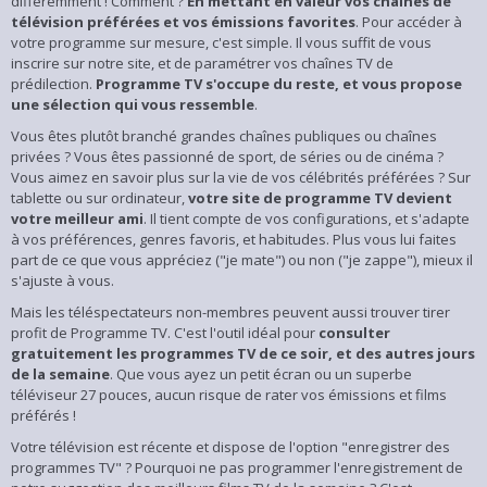
différemment ! Comment ?
En mettant en valeur vos chaînes de
télévision préférées et vos émissions favorites
. Pour accéder à
votre programme sur mesure, c'est simple. Il vous suffit de vous
inscrire sur notre site, et de paramétrer vos chaînes TV de
prédilection.
Programme TV s'occupe du reste, et vous propose
une sélection qui vous ressemble
.
Vous êtes plutôt branché grandes chaînes publiques ou chaînes
privées ? Vous êtes passionné de sport, de séries ou de cinéma ?
Vous aimez en savoir plus sur la vie de vos célébrités préférées ? Sur
tablette ou sur ordinateur,
votre site de programme TV devient
votre meilleur ami
. Il tient compte de vos configurations, et s'adapte
à vos préférences, genres favoris, et habitudes. Plus vous lui faites
part de ce que vous appréciez ("je mate") ou non ("je zappe"), mieux il
s'ajuste à vous.
Mais les téléspectateurs non-membres peuvent aussi trouver tirer
profit de Programme TV. C'est l'outil idéal pour
consulter
gratuitement les programmes TV de ce soir, et des autres jours
de la semaine
. Que vous ayez un petit écran ou un superbe
téléviseur 27 pouces, aucun risque de rater vos émissions et films
préférés !
Votre télévision est récente et dispose de l'option "enregistrer des
programmes TV" ? Pourquoi ne pas programmer l'enregistrement de