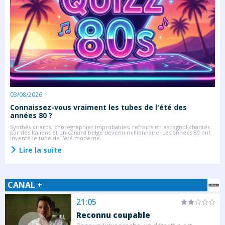
03/08/2026
2
Connaissez-vous vraiment les tubes de l'été des
S
années 80 ?
C
s
Synthés criards, chorégraphies improbables, refrains en espagnol chantés
l
par des Italiens et un canard belge devenu millionnaire. Les années 80 ont
inventé le tube de l'été moderne.
Lire la suite
CANAL +
21:05
Reconnu coupable