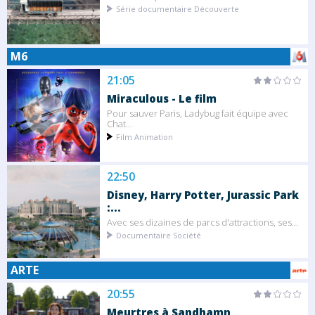
Série documentaire Découverte
M6
21:05
Miraculous - Le film
Pour sauver Paris, Ladybug fait équipe avec
Chat...
Film Animation
22:50
Disney, Harry Potter, Jurassic Park
:...
Avec ses dizaines de parcs d'attractions, ses...
Documentaire Société
ARTE
20:55
Meurtres à Sandhamn