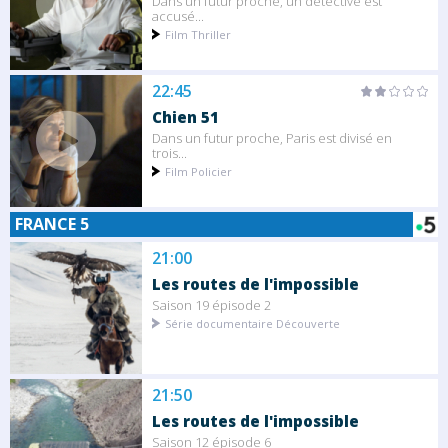
Dans un futur proche, un détective est
accusé...
Film Thriller
22:45
Chien 51
Dans un futur proche, Paris est divisé en
trois...
Film Policier
FRANCE 5
21:00
Les routes de l'impossible
Saison 19 épisode 2
Série documentaire Découverte
21:50
Les routes de l'impossible
Saison 12 épisode 6