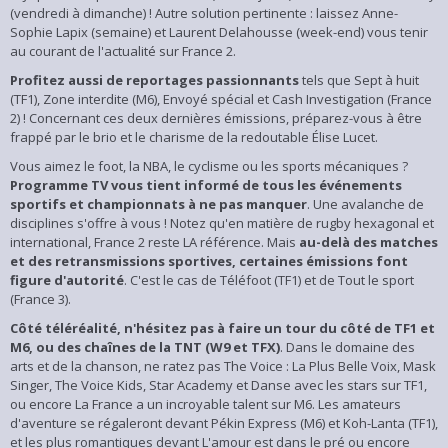
(vendredi à dimanche) ! Autre solution pertinente : laissez Anne-
Sophie Lapix (semaine) et Laurent Delahousse (week-end) vous tenir
au courant de l'actualité sur France 2.
Profitez aussi de reportages passionnants
tels que Sept à huit
(TF1), Zone interdite (M6), Envoyé spécial et Cash Investigation (France
2) ! Concernant ces deux dernières émissions, préparez-vous à être
frappé par le brio et le charisme de la redoutable Élise Lucet.
Vous aimez le foot, la NBA, le cyclisme ou les sports mécaniques ?
Programme TV vous tient informé de tous les événements
sportifs et championnats à ne pas manquer
. Une avalanche de
disciplines s'offre à vous ! Notez qu'en matière de rugby hexagonal et
international, France 2 reste LA référence. Mais
au-delà des matches
et des retransmissions sportives, certaines émissions font
figure d'autorité
. C'est le cas de Téléfoot (TF1) et de Tout le sport
(France 3).
Côté téléréalité, n'hésitez pas à faire un tour du côté de TF1 et
M6, ou des chaînes de la TNT (W9 et TFX)
. Dans le domaine des
arts et de la chanson, ne ratez pas The Voice : La Plus Belle Voix, Mask
Singer, The Voice Kids, Star Academy et Danse avec les stars sur TF1,
ou encore La France a un incroyable talent sur M6. Les amateurs
d'aventure se régaleront devant Pékin Express (M6) et Koh-Lanta (TF1),
et les plus romantiques devant L'amour est dans le pré ou encore