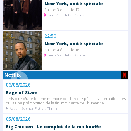
New York, unité spéciale
Saison 3 épisode 17
Série/Feuilleton Policier
22:50
New York, unité spéciale
Saison 4 épisode 16
Série/Feuilleton Policier
Netflix
06/08/2026
Rage of Stars
L'histoire d'une femme membre des forces spéciales internationales,
qui a une prémonition de la fin imminente de l'humanité.
Action, Science-Fiction, Thriller
05/08/2026
Big Chicken : Le complot de la malbouffe