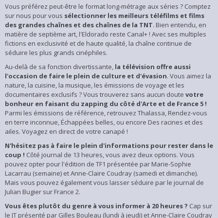
Vous préférez peut-être le format long-métrage aux séries ? Comptez
sur nous pour vous
sélectionner les meilleurs téléfilms et films
des grandes chaînes et des chaînes de la TNT
. Bien entendu, en
matière de septième art, l'Eldorado reste Canal+ ! Avec ses multiples
fictions en exclusivité et de haute qualité, la chaîne continue de
séduire les plus grands cinéphiles.
Au-delà de sa fonction divertissante,
la télévision offre aussi
l'occasion de faire le plein de culture et d'évasion
. Vous aimez la
nature, la cuisine, la musique, les émissions de voyage et les
documentaires exclusifs ? Vous trouverez sans aucun doute
votre
bonheur en faisant du zapping du côté d'Arte et de France 5 !
Parmi les émissions de référence, retrouvez Thalassa, Rendez-vous
en terre inconnue, Échappées belles, ou encore Des racines et des
ailes. Voyagez en direct de votre canapé !
N'hésitez pas à faire le plein d'informations pour rester dans le
coup !
Côté journal de 13 heures, vous avez deux options. Vous
pouvez opter pour l'édition de TF1 présentée par Marie-Sophie
Lacarrau (semaine) et Anne-Claire Coudray (samedi et dimanche).
Mais vous pouvez également vous laisser séduire par le journal de
Julian Bugier sur France 2.
Vous êtes plutôt du genre à vous informer à 20 heures ?
Cap sur
le JT présenté par Gilles Bouleau (lundi à jeudi) et Anne-Claire Coudray