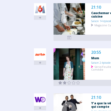
21:10
Cauchemar 
cuisine
Saison 14 épisod
Magazine Cu
20:55
Mum
Saison 2 épisode
Série/Feuill
Comédie
21:10
Y'a que la v
qui compte