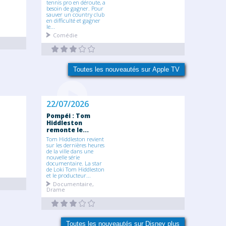
tennis pro en déroute, a
besoin de gagner. Pour
sauver un country club
en difficulté et gagner
le...
Comédie
Toutes les nouveautés sur Apple TV
22/07/2026
Pompéi : Tom
Hiddleston
remonte le...
Tom Hiddleston revient
sur les dernières heures
de la ville dans une
nouvelle série
documentaire. La star
de Loki Tom Hiddleston
et le producteur...
Documentaire,
Drame
Toutes les nouveautés sur Disney plus