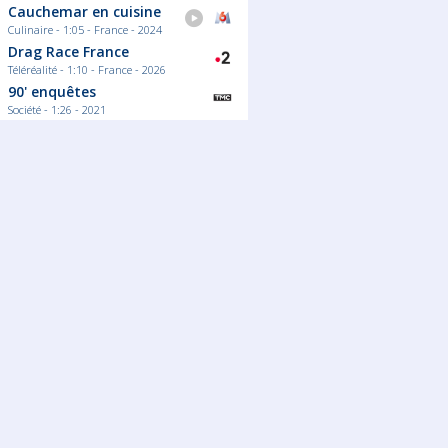
80 ont inventé l
Cauchemar en cuisine
moderne.
Culinaire - 1:05 - France - 2024
Lire la su
Drag Race France
Téléréalité - 1:10 - France - 2026
90' enquêtes
Société - 1:26 - 2021