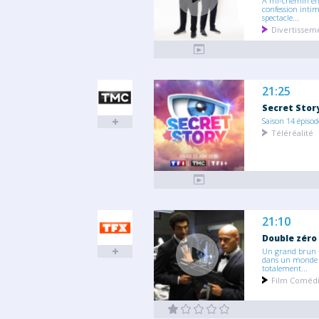
À mi-chemin en
confession intim
spectacle...
Divertissem
21:25
Secret Stor
Saison 14 épisod
Téléréalité
21:10
Double zéro
Un grand brun -
dans un monde
totalement...
Film Coméd