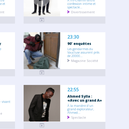
tre
À mi-chemin entre
e et
confession intime et
spectacle...
ent
Divertissement
23:30
y
90' enquêtes
e
Les gendarmes du
Vaucluse assurent près
de 20000...
Magazine Société
22:55
Ahmed Sylla :
«Avec un grand A»
 vivant
À la manière d'un
grand explorateur,
Ahmed...
ie
Spectacle