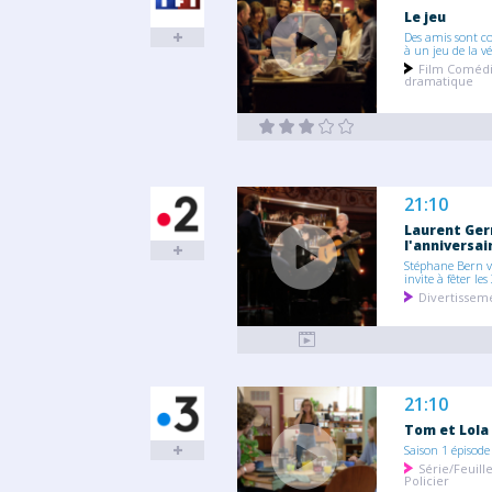
Le jeu
Des amis sont c
à un jeu de la vér
Film Coméd
dramatique
21:10
Laurent Ger
l'anniversair
Stéphane Bern 
invite à fêter les
Divertissem
21:10
Tom et Lola
Saison 1 épisode
Série/Feuill
Policier