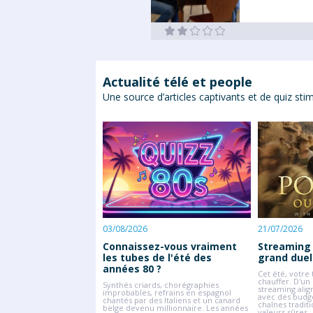
Actualité télé et people
Une source d’articles captivants et de quiz stim
ropéennes 2026 :
ier complet des
nir !
uropéen s'apprête à vivre
es plus intenses. Alors
 de finale battent leur
ards se tournent déjà vers
nales de l'UEFA.
03/08/2026
21/07/2026
suite
Connaissez-vous vraiment
Streaming v
les tubes de l'été des
grand duel
années 80 ?
Cet été, votr
chauffer. D'un
Synthés criards, chorégraphies
streaming alig
improbables, refrains en espagnol
avec des budge
chantés par des Italiens et un canard
chaînes tradit
belge devenu millionnaire. Les années
valeurs sûres.