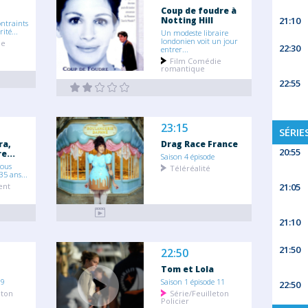
Coup de foudre à
Notting Hill
21:10
ontraints
ité...
Un modeste libraire
londonien voit un jour
ie
22:30
entrer...
Film Comédie
romantique
22:55
23:15
SÉRIE
ra,
Drag Race France
20:55
e...
Saison 4 épisode
vous
Téléréalité
 35 ans...
ent
21:05
21:10
21:50
22:50
Tom et Lola
 9
Saison 1 épisode 11
22:50
eton
Série/Feuilleton
Policier