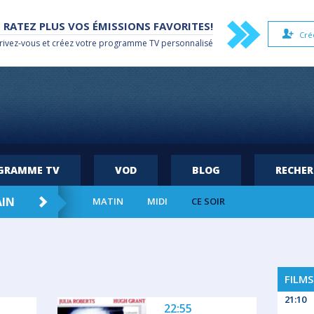
 RATEZ PLUS VOS ÉMISSIONS FAVORITES!
Cré
rivez-vous et créez votre
programme TV
personnalisé
OGRAMME TV
VOD
BLOG
RECHE
AIN
SAM. 08
DIM. 09
LUN. 10
MAR
MATIN
MIDI
CE SOIR
FILMS
21:10
22:55