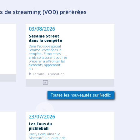
s de streaming (VOD) préférées
03/08/2026
Sesame Street
dans la tempête
Dans l'épisode spécial
Sesame Street dans la
tempête , Elmo et ses
amis collaborent pour se
préparer à affronter les
éléments, apprenant
au...
Familial, Animation
Toutes les nouveautés sur Netflix
23/07/2026
Les Fous du
pickleball
Dusty Boyd, alias "Le
Marteau", un joueur de