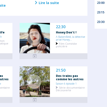
23:00
Lire la suite
uite
23:15
23:30
22:30
ife
Honey Don't !
 9
A Bakersfield, la détective
privé Honey...
eton
atique
Film Comédie
policière
21:50
as
Des trains pas
utres
comme les autres
e
Saison 6 épisode 1
entaire
Série documentaire
Découverte