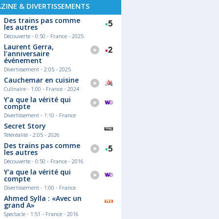
ZINE & DIVERTISSEMENTS
Des trains pas comme
les autres
Découverte - 0:50 - France - 2025
Laurent Gerra,
l'anniversaire
événement
Divertissement - 2:05 - 2025
Cauchemar en cuisine
Culinaire - 1:00 - France - 2024
07/04/2026
Y'a que la vérité qui
e cuisine à la TV :
Finales européennes 2026 :
compte
 suivre en 2026
Le calendrier complet des
Divertissement - 1:10 - France
France 5)
chocs à venir !
Secret Story
quoi regarder ce soir
Le football européen s'apprête à vivre
Téléréalité - 2:05 - 2026
 Entre Cauchemar en
ses moments les plus intenses. Alors
 Voyage en cuisine sur
que les quarts de finale battent leur
Des trains pas comme
guster sur France 5 et
plein, les regards se tournent déjà vers
les autres
rance 3, l'offre culinaire
les grandes finales de l'UEFA.
ise n'a jamais été aussi
03/08/2026
Découverte - 0:50 - France - 2016
Lire la suite
Y'a que la vérité qui
Connaissez
uite
compte
les tubes de
années 80 ?
Divertissement - 1:00 - France
Ahmed Sylla : «Avec un
Synthés criards
grand A»
improbables, re
chantés par des 
Spectacle - 1:51 - France - 2016
belge devenu mi