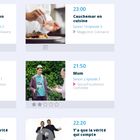
23:00
en
Cauchemar en
cuisine
e 2
Saison 14 épisode 5
linaire
Magazine Culinaire
21:50
Mum
 1
Saison 2 épisode 3
eton
Série/Feuilleton
Comédie
22:20
érité
Y'a que la vérité
qui compte