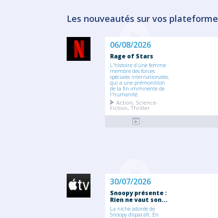
Les nouveautés sur vos plateforme
06/08/2026
Rage of Stars
L'histoire d'une femme
membre des forces
spéciales internationales,
qui a une prémonition
de la fin imminente de
l'humanité.
Action, Science-
Fiction, Thriller
30/07/2026
Snoopy présente :
Rien ne vaut son...
La niche adorée de
Snoopy disparaît. En