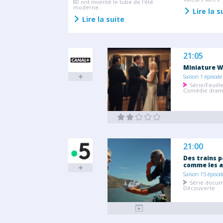
80 ont inventé le tube de l'été
moderne.
Lire la s
Lire la suite
21:05
Miniature W
Saison 1 épisode
Série/Feuill
Comédie dram
21:00
Des trains p
comme les a
Saison 15 épisod
Série docum
Découverte